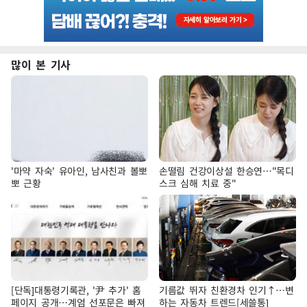
많이 본 기사
'마약 자숙' 유아인, 남사친과 볼뽀
손떨림 건강이상설 한승연…"목디
뽀 근황
스크 심해 치료 중"
[단독]대통령기록관, '尹 추가' 홈
기름값 뛰자 친환경차 인기↑…변
페이지 공개…계엄 선포문은 빠져
하는 자동차 트렌드[세쓸통]