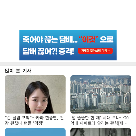
많이 본 기사
"손 떨림 포착"…카라 한승연, 건
'덜 똘똘한 한 채' 시대 오나…20
강 괜찮나 팬들 '걱정'
억대 아파트에 쏠리는 관심[세제
개편, 그 이후②]