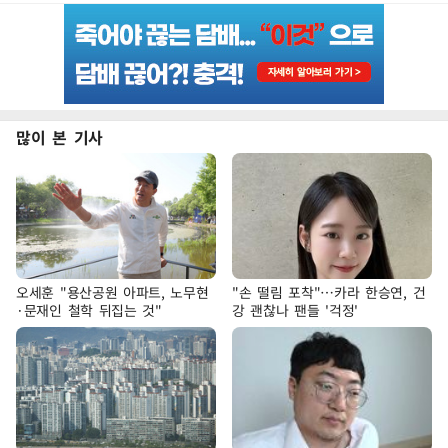
많이 본 기사
오세훈 "용산공원 아파트, 노무현
"손 떨림 포착"…카라 한승연, 건
·문재인 철학 뒤집는 것"
강 괜찮나 팬들 '걱정'