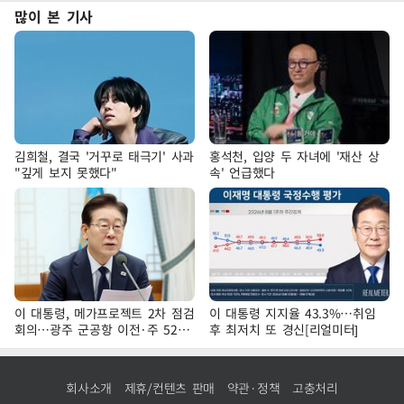
많이 본 기사
김희철, 결국 '거꾸로 태극기' 사과
홍석천, 입양 두 자녀에 '재산 상
"깊게 보지 못했다"
속' 언급했다
이 대통령, 메가프로젝트 2차 점검
이 대통령 지지율 43.3%…취임
회의…광주 군공항 이전·주 52시
후 최저치 또 경신[리얼미터]
간 예외 등 논의
회사소개
제휴/컨텐츠 판매
약관·정책
고충처리