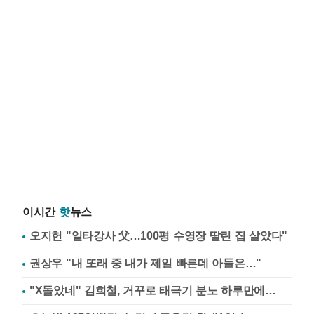
이시간
핫
뉴스
오지헌 "일타강사 父…100평 수영장 딸린 집 살았다"
권상우 "내 또래 중 내가 제일 빠른데 아들은…"
"X돌았네" 김희철, 거꾸로 태극기 분노 하루만에…