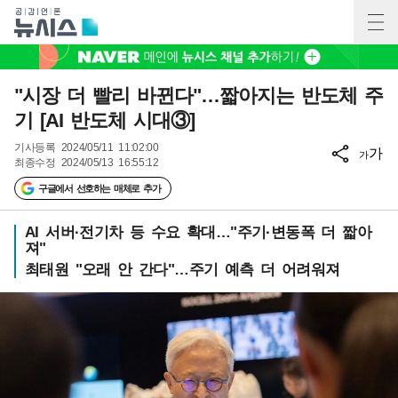
"시장 더 빨리 바뀐다"…짧아지는 반도체 주
기 [AI 반도체 시대③]
기사등록
2024/05/11 11:02:00
가
가
최종수정
2024/05/13 16:55:12
구글에서 선호하는 매체로 추가
AI 서버·전기차 등 수요 확대…"주기·변동폭 더 짧아
져"
최태원 "오래 안 간다"…주기 예측 더 어려워져