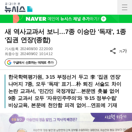
새 역사교과서 보니…7종 이승만 '독재', 1종
'집권 연장'(종합)
기사등록
2024/08/30 22:20:00
가
가
최종수정
2024/09/02 10:14:12
구글에서 선호하는 매체로 추가
한국학력평가원, 3·15 부정선거 두고 李 '집권 연장'
나머지 7종, 모두 '독재' 표기…朴 퇴진 서술도 차이
논란 교과서, '민간인 국정개입'…본문엔 촛불 없어
9종 교과서 모두 '자유민주주의'와 '8·15 정부수립'
비상교육, 본문에 천안함 피격 없어…연표에 기재