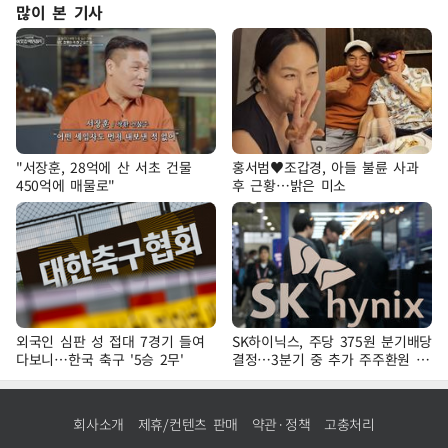
많이 본 기사
"서장훈, 28억에 산 서초 건물
홍서범♥조갑경, 아들 불륜 사과
450억에 매물로"
후 근황…밝은 미소
외국인 심판 성 접대 7경기 들여
SK하이닉스, 주당 375원 분기배당
다보니…한국 축구 '5승 2무'
결정…3분기 중 추가 주주환원 발
표
회사소개
제휴/컨텐츠 판매
약관·정책
고충처리