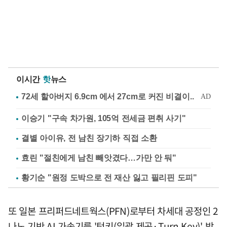
이시간
핫
뉴스
이승기 "구속 차가원, 105억 전세금 편취 사기"
결별 아이유, 전 남친 장기하 직접 소환
효린 "절친에게 남친 빼앗겼다…가만 안 둬"
황기순 "원정 도박으로 전 재산 잃고 필리핀 도피"
또 일본 프리퍼드네트웍스(PFN)로부터 차세대 공정인 2
나노 기반 AI 가속기를 '턴키(일괄 제공·Turn Key)' 방