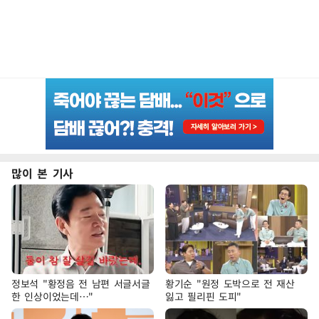
많이 본 기사
정보석 "황정음 전 남편 서글서글
황기순 "원정 도박으로 전 재산
한 인상이었는데…"
잃고 필리핀 도피"