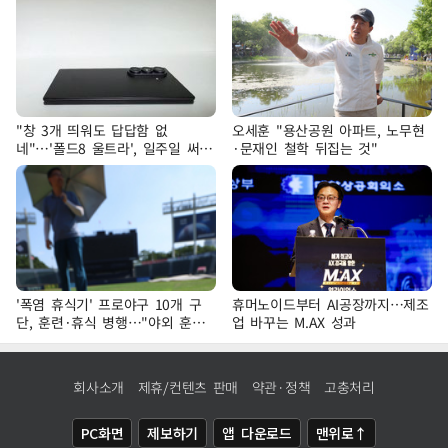
"창 3개 띄워도 답답함 없
오세훈 "용산공원 아파트, 노무현
네"…'폴드8 울트라', 일주일 써보
·문재인 철학 뒤집는 것"
니
'폭염 휴식기' 프로야구 10개 구
휴머노이드부터 AI공장까지…제조
단, 훈련·휴식 병행…"야외 훈련
업 바꾸는 M.AX 성과
해도 안전 최우선"
회사소개
제휴/컨텐츠 판매
약관·정책
고충처리
PC화면
제보하기
앱 다운로드
맨위로↑