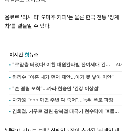
음료로 '리시 티' 오마주 커피'는 물론 한국 전통 '쌍계
차'를 곁들일 수 있다.
이시간
핫
뉴스
하리수 "이혼 내가 먼저 제안…아기 못 낳아 미안"
"손 떨림 포착"…카라 한승연 '건강 이상설'
차가원 "○○○ 까면 주변 다 죽어"…녹취 폭로 파장
김희철, 거꾸로 걸린 광복절 태극기 현수막에 "X돌았네"
'떼땅져 리저브 브뤼' 샴페인 2잔이 추가된 '샴페인 세