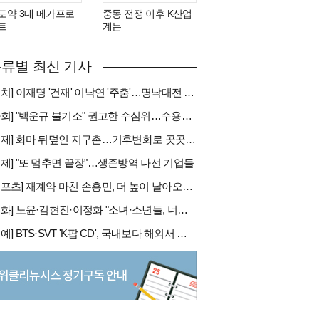
도약 3대 메가프로
중동 전쟁 이후 K산업
트
계는
류별 최신 기사
[정치] 이재명 '건재' 이낙연 '주춤'…명낙대전 불안한 휴전
[사회] "백운규 불기소" 권고한 수심위…수용땐 줄소송 피할듯
[국제] 화마 뒤덮인 지구촌…기후변화로 곳곳 대형 화재
경제] "또 멈추면 끝장"…생존방역 나선 기업들
[스포츠] 재계약 마친 손흥민, 더 높이 날아오를까
[문화] 노윤·김현진·이정화 "소녀·소년들, 너희는 혼자가 아니야"
[연예] BTS·SVT 'K팝 CD', 국내보다 해외서 더 팔린다 왜?