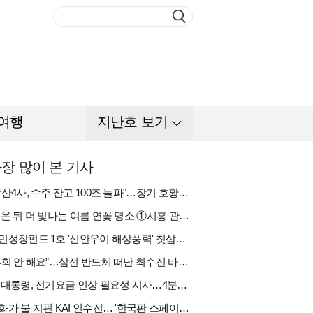
여행
지난호 보기
장 많이 본 기사
"방산4사, 수주 잔고 100조 돌파"…장기 호황기 들어섰다[다시 나는 K방산①]
비 온 뒤 더 빛나는 여름 연꽃 명소 ①시흥 관곡지
국민성장펀드 1호 '신안우이 해상풍력' 첫삽…바람소득 시동[하반기 에너지②]
“후회 안 해요”…삼전 반도체 떠난 최수진 바텐더의 ‘피어오름’[피플]
李 대통령, 전기요금 인상 필요성 시사…4분기엔 오를까
한화가 불 지핀 KAI 인수전… '한국판 스페이스X' 탄생 촉각[다시 나는 K방산③]