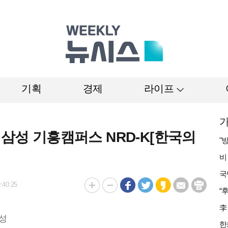
기획
경제
라이프
가
…삼성 기흥캠퍼스 NRD-K[한국의
:40:25
조성