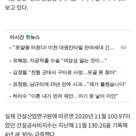
보고 있다.
이시간
핫
뉴스
유혜정, 자궁적출 수술 "여성성 잃는 것이…"
김정렬 "친형 군대서 구타로 사망…유골 못 찾아"
표창원, 남규리에 15년 만에 사과…"제가 틀렸습니다"
하리수 "이혼 내가 먼저 제안…아기 못 낳아 미안"
실제 건설산업연구원에 따르면 2020년 11월 100.97이
었던 건설공사비지수는 지난해 11월 130.26을 기록해
4년 새 30% 급증했다.