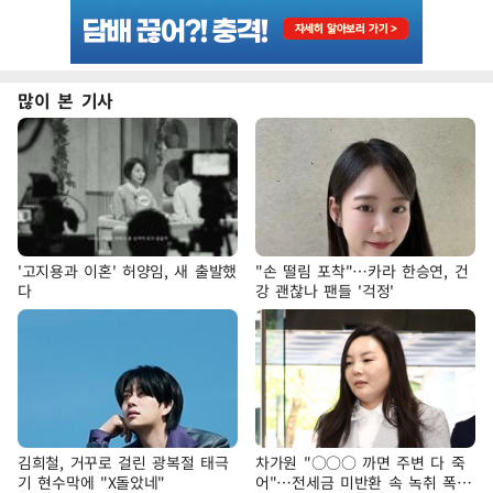
많이 본 기사
'고지용과 이혼' 허양임, 새 출발했
"손 떨림 포착"…카라 한승연, 건
다
강 괜찮나 팬들 '걱정'
김희철, 거꾸로 걸린 광복절 태극
차가원 "○○○ 까면 주변 다 죽
기 현수막에 "X돌았네"
어"…전세금 미반환 속 녹취 폭로