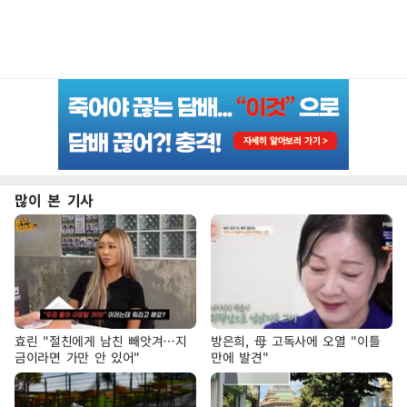
많이 본 기사
효린 "절친에게 남친 빼앗겨…지
방은희, 母 고독사에 오열 "이틀
금이라면 가만 안 있어"
만에 발견"