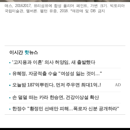
매스, 20162017, 유리섬유에 합성 폴리머 페인트, 가변 크기. 빅토리아
국립미술관, 멜버른. 펠턴 유증, 2018. *재판매 및 DB 금지
이시간
핫
뉴스
'고지용과 이혼' 의사 허양임, 새 출발했다
유혜정, 자궁적출 수술 "여성성 잃는 것이…"
손 덜덜 떠는 카라 한승연, 건강이상설 확산
한정수 "황정민 선배만 피해…폭로자 신분 공개하라"