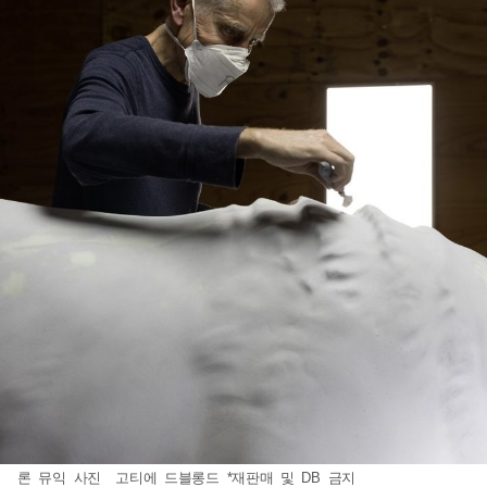
론 뮤익 사진 고티에 드블롱드 *재판매 및 DB 금지