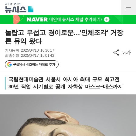
놀랍고 무섭고 경이로운…'인체조각' 거장
론 뮤익 왔다
기사등록
2025/04/10 10:30:17
가
가
최종수정
2025/04/17 15:01:42
구글에서 선호하는 매체로 추가
국립현대미술관 서울서 아시아 최대 규모 회고전
30년 작업 시기별로 공개..자화상 마스크~매스까지