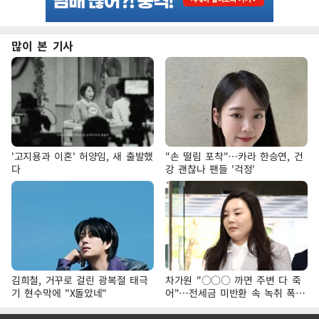
많이 본 기사
'고지용과 이혼' 허양임, 새 출발했
"손 떨림 포착"…카라 한승연, 건
다
강 괜찮나 팬들 '걱정'
김희철, 거꾸로 걸린 광복절 태극
차가원 "○○○ 까면 주변 다 죽
기 현수막에 "X돌았네"
어"…전세금 미반환 속 녹취 폭로
파장