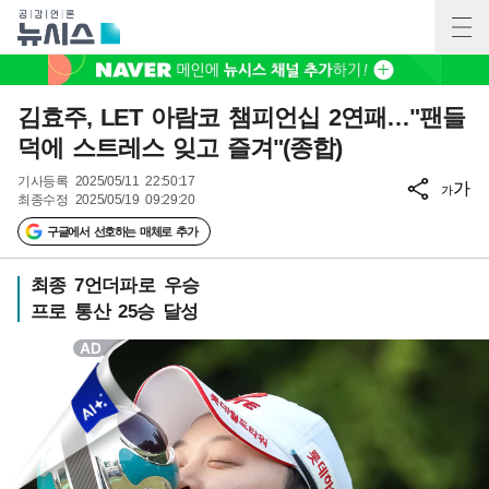
김효주, LET 아람코 챔피언십 2연패…"팬들
덕에 스트레스 잊고 즐겨"(종합)
기사등록
2025/05/11 22:50:17
가
가
최종수정
2025/05/19 09:29:20
구글에서 선호하는 매체로 추가
최종 7언더파로 우승
프로 통산 25승 달성