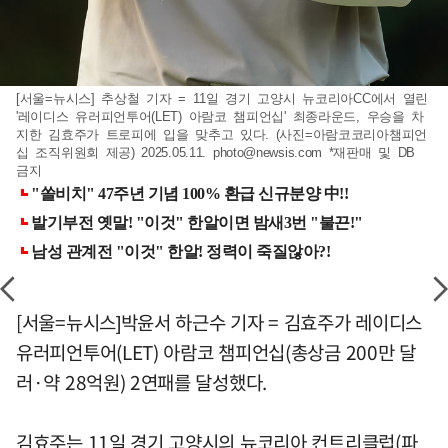
[서울=뉴시스] 추상철 기자 = 11일 경기 고양시 뉴코리아CC에서 열린
'레이디스 유러피언투어(LET) 아람코 챔피언십' 최종라운드, 우승을 차
지한 김효주가 트로피에 입을 맞추고 있다. (사진=아람코코리아챔피언
십 조직위원회 제공) 2025.05.11.
photo@newsis.com
*재판매 및 DB
금지
[서울=뉴시스]박윤서 하근수 기자 = 김효주가 레이디스
유러피언투어(LET) 아람코 챔피언십(총상금 200만 달
러·약 28억원) 2연패를 달성했다.
김효주는 11일 경기 고양시의 뉴코리아 컨트리클럽(파