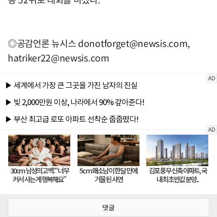
◎공감언론 뉴시스
donotforget@newsis.com
,
hatriker22@newsis.com
댓글