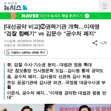
[대선공약 비교]②권력기관 개혁…이재명
"검찰 힘빼기" vs 김문수 "공수처 폐지"
기사등록
2025/05/14 05:00:00
가
가
최종수정
2025/05/19 09:19:37
구글에서 선호하는 매체로 추가
李, 검찰 수사·기소권 분리…대법관 정원 확대
3군 참모총장 인사청문회 도입…감사원 통제 공약도
金, 공수처 폐지…감사원의 선관위 감사 허용
주요 공공기관에 감사관 파견…국정원 대공수사권 부
활
이준석, 공수처 폐지…"이재명 공약한 대법관 증원 반
대"