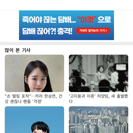
많이 본 기사
"손 떨림 포착"…카라 한승연, 건
'고지용과 이혼' 허양임, 새 출발했
강 괜찮나 팬들 '걱정'
다