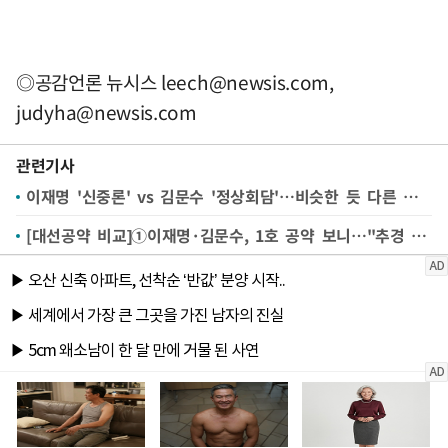
◎공감언론 뉴시스
leech@newsis.com
,
judyha@newsis.com
관련기사
이재명 '신중론' vs 김문수 '정상회담'…비슷한 듯 다른 관세협상 접근법
[대선공약 비교]①이재명·김문수, 1호 공약 보니…"추경 등 돈 풀어 성장" vs "기업 규제·세제 완화해 성장"