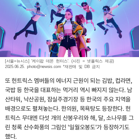
[서울=뉴시스] '케이팝 데몬 헌터스'. (사진 = 넷플릭스 제공)
2025.06.25.
photo@newsis.com
*재판매 및 DB 금지
또 헌트릭스 멤버들의 에너지 근원이 되는 김밥, 컵라면,
국밥 등 한국을 대표하는 먹거리 역시 빠지지 않는다. 남
산타워, 낙산공원, 잠실주경기장 등 한국의 주요 지역을
배경으로도 펼쳐놓는다. 한의원, 목욕탕도 등장한다. 헌
트릭스 무대엔 다섯 개의 산봉우리와 해, 달, 소나무를 그
린 청록 산수화풍의 그림인 '일월오봉도'가 등장하기도
했다.