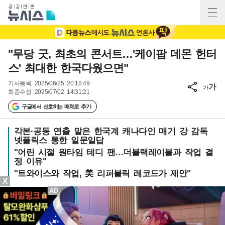
"무당 굿, 최초의 콘서트…'케이팝 데몬 헌터
스' 최대한 한국다웠으면"
기사등록
2025/06/25 20:18:49
가
가
최종수정
2025/07/02 14:31:21
구글에서 선호하는 매체로 추가
각본·공동 연출 맡은 한국계 캐나다인 매기 강 감독
넷플릭스 통한 일문일답
"어린 시절 원타임 테디 팬…더블랙레이블과 작업 결
정 이유"
"트와이스와 작업, 美 리퍼블릭 레코드가 제안"
X