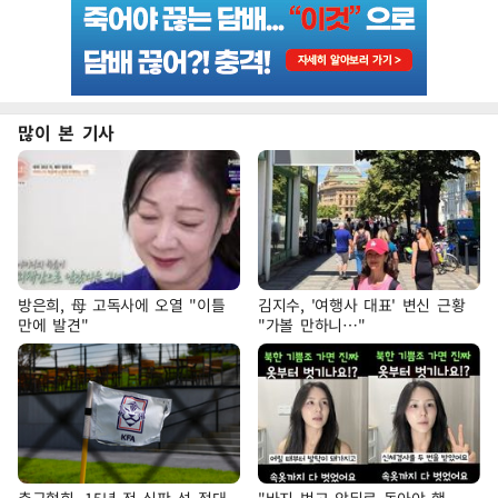
많이 본 기사
방은희, 母 고독사에 오열 "이틀
김지수, '여행사 대표' 변신 근황
만에 발견"
"가볼 만하니…"
축구협회, 15년 전 심판 성 접대
"바지 벗고 앞뒤로 돌아야 했