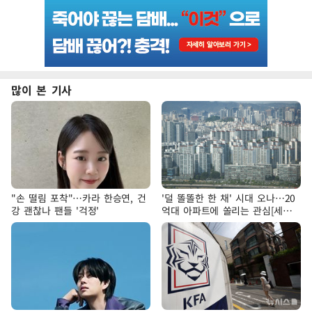
많이 본 기사
"손 떨림 포착"…카라 한승연, 건
'덜 똘똘한 한 채' 시대 오나…20
강 괜찮나 팬들 '걱정'
억대 아파트에 쏠리는 관심[세제
개편, 그 이후②]