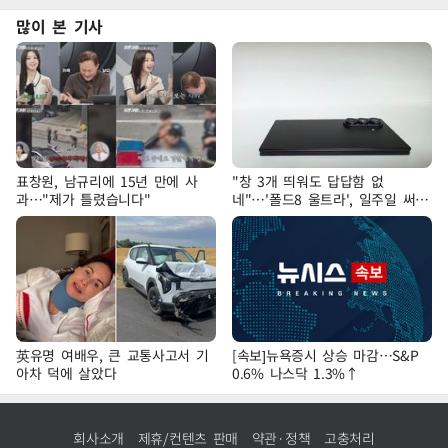
많이 본 기사
표창원, 남규리에 15년 만에 사
"창 3개 띄워도 답답함 없
과…"제가 틀렸습니다"
네"…'폴드8 울트라', 일주일 써보
니
英유명 여배우, 큰 교통사고서 기
[속보]뉴욕증시 상승 마감…S&P
아차 덕에 살았다
0.6% 나스닥 1.3%↑
회사소개
제휴/컨텐츠 판매
약관·정책
고충처리