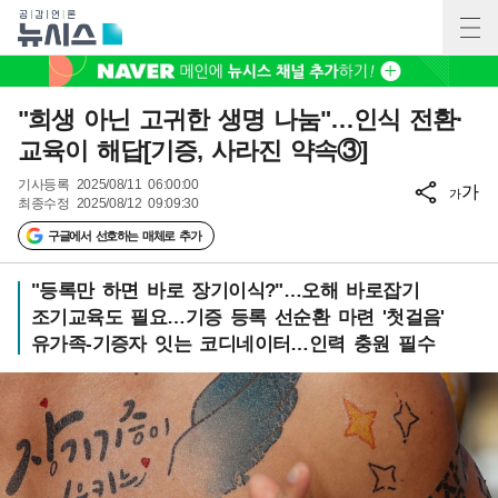
"희생 아닌 고귀한 생명 나눔"…인식 전환·
교육이 해답[기증, 사라진 약속③]
기사등록
2025/08/11 06:00:00
가
가
최종수정
2025/08/12 09:09:30
구글에서 선호하는 매체로 추가
"등록만 하면 바로 장기이식?"…오해 바로잡기
조기교육도 필요…기증 등록 선순환 마련 '첫걸음'
유가족-기증자 잇는 코디네이터…인력 충원 필수