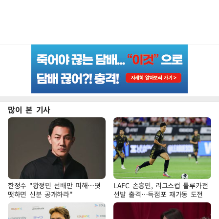
많이 본 기사
한정수 "황정민 선배만 피해…떳
LAFC 손흥민, 리그스컵 톨루카전
떳하면 신분 공개하라"
선발 출격…득점포 재가동 도전