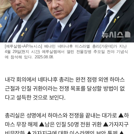
[예루살렘=AP/뉴시스] 베냐민 네타냐후 이스라엘 총리(가운데)가 지난
4월 29일(현지 시간) 예루살렘에서 열린 전몰장병 추모일 전야 기념식
에 참석해 있다. 2025.08.08.
내각 회의에서 네타냐후 총리는 완전 점령 외엔 하마스
근절과 인질 귀환이라는 전쟁 목표를 달성할 방법이 없
다고 설득한 것으로 보인다.
총리실은 성명에서 하마스와 전쟁을 끝내는 대가로 ▲하
마스 무장 해제 ▲남은 인질 50명 전원 귀환 ▲가자지구
비무장화 ▲가자지구에 대한 이스라엘의 보안 통제 ▲