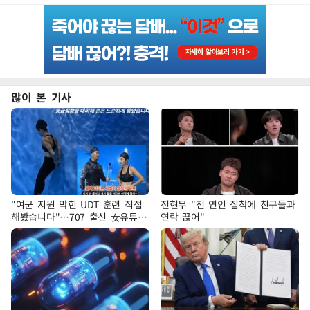
많이 본 기사
"여군 지원 막힌 UDT 훈련 직접
전현무 "전 연인 집착에 친구들과
해봤습니다"…707 출신 女유튜버
연락 끊어"
'완벽 소화'