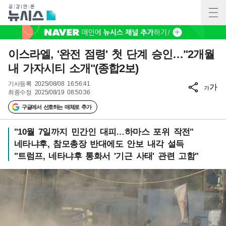
이스라엘, '완전 점령' 첫 단계 승인…"2개월
내 가자시티 소개"(종합2보)
기사등록
2025/08/08 16:56:41
가
가
최종수정
2025/08/19 08:50:36
구글에서 선호하는 매체로 추가
"10월 7일까지 민간인 대피…하마스 포위 작전"
네타냐후, 참모총장 반대에도 안보 내각 설득
"트럼프, 네타냐후 통화서 '기근 사태' 관련 고함"