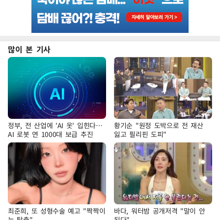
많이 본 기사
정부, 전 산업에 'AI 옷' 입힌다…
황기순 "원정 도박으로 전 재산
AI 로봇 연 1000대 보급 추진
잃고 필리핀 도피"
최준희, 또 성형수술 예고 "짝짝이
바다, 워터밤 공개저격 "말이 안
눈 탈출"
된다"