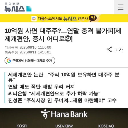
10억원 사면 대주주?…연말 충격 불가피[세
제개편안, 증시 어디로②]
기사등록
2025/08/10 11:00:00
가
가
최종수정
2025/08/11 14:30:01
구글에서 선호하는 매체로 추가
세제개편안 논란…"주식 10억원 보유하면 대주주 분
류"
연말 매도 폭탄 재발 우려 커져
씨티은행 "세제개편안으로 추가 하락 가능"
진성준 "주식시장 안 무너져…재원 마련해야" 고수