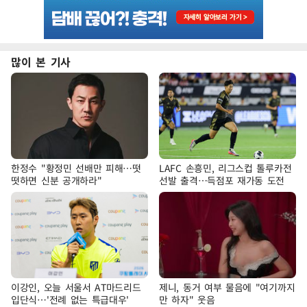
많이 본 기사
한정수 "황정민 선배만 피해…떳
LAFC 손흥민, 리그스컵 톨루카전
떳하면 신분 공개하라"
선발 출격…득점포 재가동 도전
이강인, 오늘 서울서 AT마드리드
제니, 동거 여부 물음에 "여기까지
입단식…'전례 없는 특급대우'
만 하자" 웃음