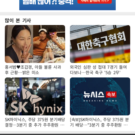
많이 본 기사
홍서범♥조갑경, 아들 불륜 사과
외국인 심판 성 접대 7경기 들여
후 근황…밝은 미소
다보니…한국 축구 '5승 2무'
SK하이닉스, 주당 375원 분기배당
[속보]SK하이닉스, 주당 375원 분
결정…3분기 중 추가 주주환원 발
기 배당…"3분기 중 주주환원 방
표
안 확정"