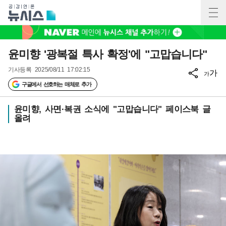
윤미향 '광복절 특사 확정'에 "고맙습니다"
기사등록
2025/08/11 17:02:15
가
가
구글에서 선호하는 매체로 추가
윤미향, 사면·복권 소식에 "고맙습니다" 페이스북 글
올려