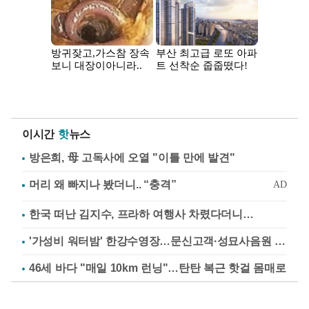
이시간
핫
뉴스
방은희, 母 고독사에 오열 "이틀 만에 발견"
한국 떠난 김지수, 프라하 여행사 차렸다더니…
'가성비 워터밤' 한강수영장…문신고객·성묘사음원 민원
46세 바다 "매일 10km 런닝"…탄탄 복근 핫걸 몸매로