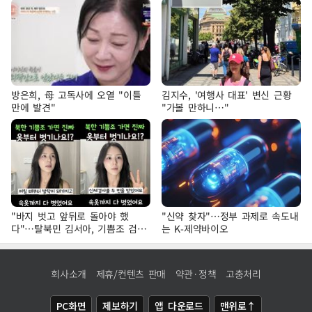
방은희, 母 고독사에 오열 "이틀
김지수, '여행사 대표' 변신 근황
만에 발견"
"가볼 만하니…"
"바지 벗고 앞뒤로 돌아야 했
"신약 찾자"…정부 과제로 속도내
다"…탈북민 김서아, 기쁨조 검사
는 K-제약바이오
수치심 회상
회사소개
제휴/컨텐츠 판매
약관·정책
고충처리
PC화면
제보하기
앱 다운로드
맨위로↑