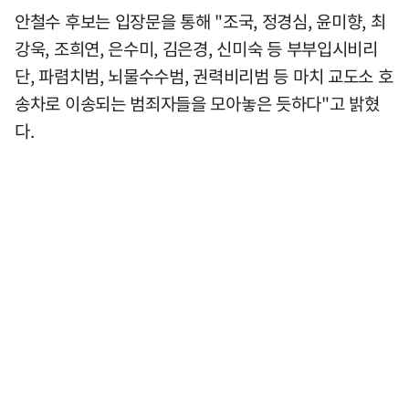
안철수 후보는 입장문을 통해 "조국, 정경심, 윤미향, 최
강욱, 조희연, 은수미, 김은경, 신미숙 등 부부입시비리
단, 파렴치범, 뇌물수수범, 권력비리범 등 마치 교도소 호
송차로 이송되는 범죄자들을 모아놓은 듯하다"고 밝혔
다.