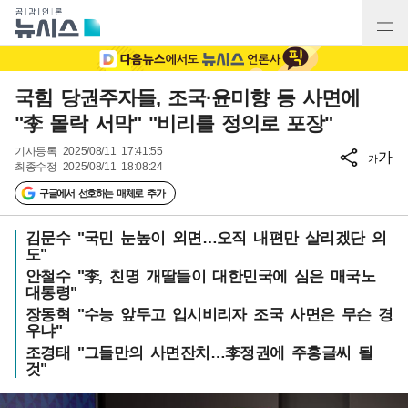
국힘 당권주자들, 조국·윤미향 등 사면에
"李 몰락 서막" "비리를 정의로 포장"
기사등록
2025/08/11 17:41:55
가
가
최종수정
2025/08/11 18:08:24
구글에서 선호하는 매체로 추가
김문수 "국민 눈높이 외면…오직 내편만 살리겠단 의
도"
안철수 "李, 친명 개딸들이 대한민국에 심은 매국노
대통령"
장동혁 "수능 앞두고 입시비리자 조국 사면은 무슨 경
우냐"
조경태 "그들만의 사면잔치…李정권에 주홍글씨 될
것"