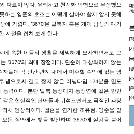
대와 다르지 않다. 유쾌하고 천진한 언행으로 무장했으
대
젝
못하는 영준의 초조는 어떻게 살아야 할지 알지 못해
에 가깝다. '3670'은 탈북자 혹은 게이 남성의 얘기
분
한 시절을 겹쳐 보게 한다.
니티에 속한 이들의 생활을 세밀하게 묘사하면서도 그
 '3670'의 최대 장점이다. 단순히 대상화하지 않는
[
소수자들이 각 인간 관계 내에서 마주할 수밖에 없는 냉
뤄냄으로써 결코 짧지 않은 러닝타임 124분을 밀도
 능력이다. 분단·탈북·동성애자·동성연애 같은 만만
돈 같은 현실적인 단어들과 뒤섞으면서도 극적인 과장
 역시 인상적이다. 철준을 연기한 조유현, 영준을 맡
모든 장면에서 빛을 발산하며 '3670'에 실감을 불어