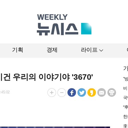
기획
경제
라이프
가
건 우리의 이야기야 '3670'
:45:02