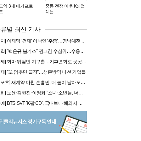
도약 3대 메가프로
중동 전쟁 이후 K산업
트
계는
류별 최신 기사
[정치] 이재명 '건재' 이낙연 '주춤'…명낙대전 불안한 휴전
[사회] "백운규 불기소" 권고한 수심위…수용땐 줄소송 피할듯
[국제] 화마 뒤덮인 지구촌…기후변화로 곳곳 대형 화재
경제] "또 멈추면 끝장"…생존방역 나선 기업들
[스포츠] 재계약 마친 손흥민, 더 높이 날아오를까
[문화] 노윤·김현진·이정화 "소녀·소년들, 너희는 혼자가 아니야"
[연예] BTS·SVT 'K팝 CD', 국내보다 해외서 더 팔린다 왜?