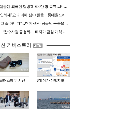
국립공원 외국인 탐방객 300만 명 목표…K-트레킹 키운다
‘봉인해제’ 요괴 피해 심야 탈출…롯데월드×당근
"팔고 끝 아니다"…현지 생산·공급망 구축으로 글로벌 진입장벽 돌파[다시 나는 K방산②]
與 보완수사권 공청회…"폐지가 검찰 개혁 아냐" vs "보완수사권은 전면 재수사권"(종합)
최신 커버스토리
더보기
I 글래스의 두 시선
3대 메가 산업지도