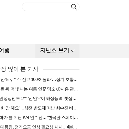
여행
지난호 보기
장 많이 본 기사
"방산4사, 수주 잔고 100조 돌파"…장기 호황기 들어섰다[다시 나는 K방산①]
비 온 뒤 더 빛나는 여름 연꽃 명소 ①시흥 관곡지
국민성장펀드 1호 '신안우이 해상풍력' 첫삽…바람소득 시동[하반기 에너지②]
“후회 안 해요”…삼전 반도체 떠난 최수진 바텐더의 ‘피어오름’[피플]
한화가 불 지핀 KAI 인수전… '한국판 스페이스X' 탄생 촉각[다시 나는 K방산③]
李 대통령, 전기요금 인상 필요성 시사…4분기엔 오를까