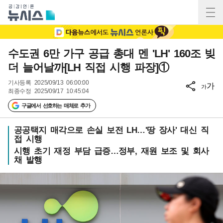
수도권 6만 가구 공급 총대 멘 'LH' 160조 빚
더 늘어날까[LH 직접 시행 파장]①
기사등록
2025/09/13 06:00:00
가
가
최종수정
2025/09/17 10:45:04
구글에서 선호하는 매체로 추가
공공택지 매각으로 손실 보전 LH…'땅 장사' 대신 직
접 시행
시행 초기 재정 부담 급증…정부, 재원 보조 및 회사
채 발행