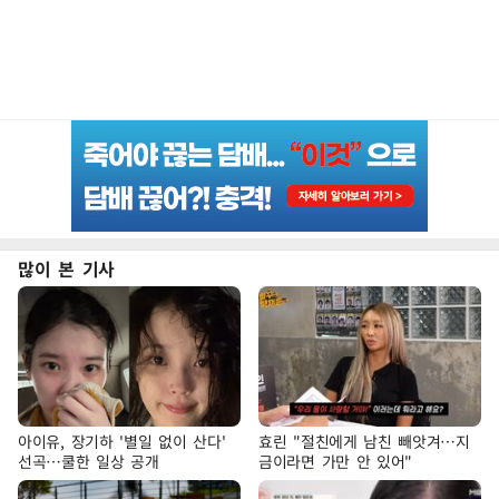
많이 본 기사
아이유, 장기하 '별일 없이 산다'
효린 "절친에게 남친 빼앗겨…지
선곡…쿨한 일상 공개
금이라면 가만 안 있어"