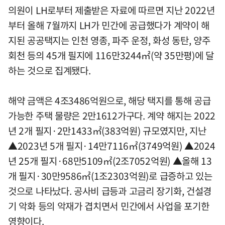
의원이 LH로부터 제출받은 자료에 따르면 지난 2022년
부터 올해 7월까지 LH가 민간에 공급했다가 계약이 해
지된 공공택지는 인천 영종, 파주 운정, 화성 동탄, 양주
회천 등의 45개 필지에 116만3244㎡(약 35만평)에 달
하는 것으로 집계됐다.
해약 금액은 4조3486억원으로, 해당 택지를 통해 공급
가능한 주택 물량은 2만1612가구다. 계약 해지는 2022
년 2개 필지·2만1433㎡(383억원) 규모였지만, 지난
▲2023년 5개 필지·14만7116㎡(3749억원) ▲2024
년 25개 필지·68만5109㎡(2조7052억원) ▲올해 13
개 필지·30만9586㎡(1조2303억원)로 급증하고 있는
것으로 나타났다. 공사비 급등과 고금리 장기화, 건설경
기 악화 등의 악재가 겹치면서 민간에서 사업을 포기한
영향이다.