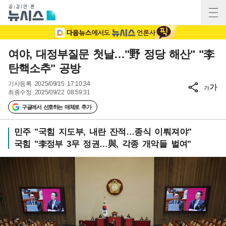
여야, 대정부질문 첫날…"野 정당 해산" "李
탄핵소추" 공방
기사등록
2025/09/15 17:10:34
가
가
최종수정
2025/09/22 08:59:31
구글에서 선호하는 매체로 추가
민주 "국힘 지도부, 내란 잔적…종식 이뤄져야"
국힘 "李정부 3무 정권…與, 각종 개악들 벌여"