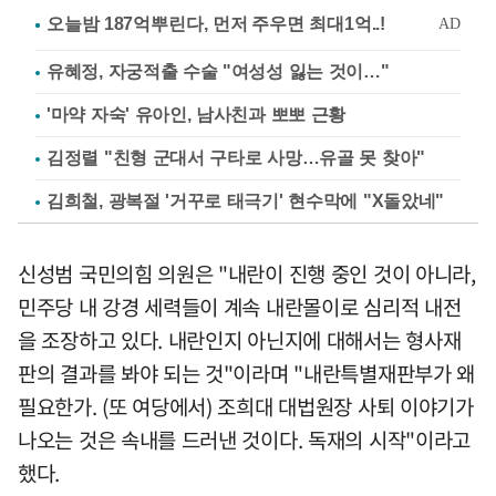
유혜정, 자궁적출 수술 "여성성 잃는 것이…"
'마약 자숙' 유아인, 남사친과 뽀뽀 근황
김정렬 "친형 군대서 구타로 사망…유골 못 찾아"
김희철, 광복절 '거꾸로 태극기' 현수막에 "X돌았네"
신성범 국민의힘 의원은 "내란이 진행 중인 것이 아니라,
민주당 내 강경 세력들이 계속 내란몰이로 심리적 내전
을 조장하고 있다. 내란인지 아닌지에 대해서는 형사재
판의 결과를 봐야 되는 것"이라며 "내란특별재판부가 왜
필요한가. (또 여당에서) 조희대 대법원장 사퇴 이야기가
나오는 것은 속내를 드러낸 것이다. 독재의 시작"이라고
했다.