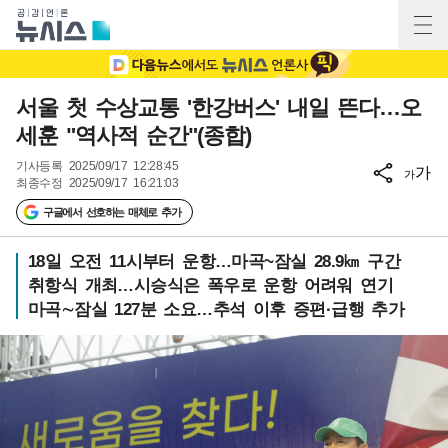
서울 첫 수상교통 '한강버스' 내일 뜬다…오
세훈 "역사적 순간"(종합)
기사등록
2025/09/17 12:28:45
가
가
최종수정
2025/09/17 16:21:03
구글에서 선호하는 매체로 추가
18일 오전 11시부터 운항…마곡~잠실 28.9㎞ 구간
취항식 개최…시승식은 폭우로 운항 어려워 연기
마곡∼잠실 127분 소요…추석 이후 증편·급행 추가