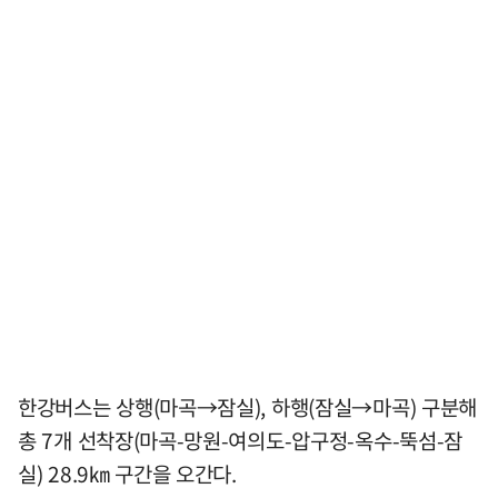
한강버스는 상행(마곡→잠실), 하행(잠실→마곡) 구분해
총 7개 선착장(마곡-망원-여의도-압구정-옥수-뚝섬-잠
실) 28.9㎞ 구간을 오간다.