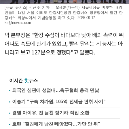
[서울=뉴시스] 김근수 기자 = 오세훈(가운데) 서울시장을 비롯한 내외
빈들이 17일 서울 여의도 한강시민공원 한강버스 정류장에서 열린 한
강버스 취항식에서 기념촬영을 하고 있다. 2025.09.17.
ks@newsis.com
박 본부장은 "한강 수심이 바다보다 낮아 배의 속력이 뛰
어나도 속도에 한계가 있었고, 빨리 달리는 게 능사는 아
니라고 보고 127분으로 정했다"고 말했다.
이시간
핫
뉴스
외국인 심판에 성접대…축구협회 충격 민낯
이승기 "구속 차가원, 105억 전세금 편취 사기"
결별 아이유, 전 남친 장기하 직접 소환
효린 "절친에게 남친 빼앗겼다…가만 안 둬"