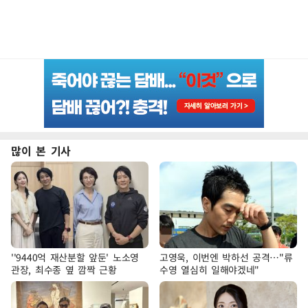
많이 본 기사
''9440억 재산분할 앞둔' 노소영
고영욱, 이번엔 박하선 공격…"류
관장, 최수종 옆 깜짝 근황
수영 열심히 일해야겠네"