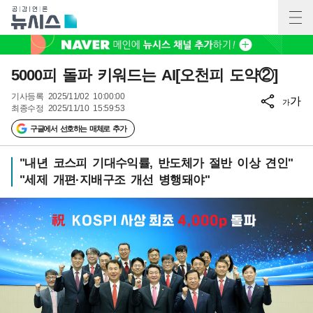
5000피 돌파 키워드는 AI[오천피 도약②]
기사등록
2025/11/02 10:00:00
가
가
최종수정
2025/11/10 15:59:53
구글에서 선호하는 매체로 추가
"내년 코스피 기대수익률, 반도체가 절반 이상 견인"
"세제 개편·지배구조 개선 병행돼야"