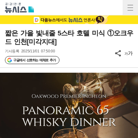
짧은 가을 빛내줄 5스타 호텔 미식 ①오크우
드 인천[미각지대]
기사등록
2025/11/01 07:50:00
가
가
구글에서 선호하는 매체로 추가