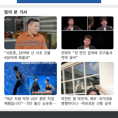
많이 본 기사
"서장훈, 28억에 산 서초 건물
전현무 "전 연인 집착에 친구들과
450억에 매물로"
연락 끊어"
"여군 지원 막힌 UDT 훈련 직접
박찬민 딸 박민하, 배우·국가대표
해봤습니다"…707 출신 女유튜버
병행하더니…여유로운 근황 공개
'완벽 소화'