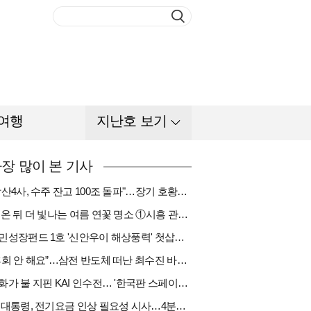
여행
지난호 보기
장 많이 본 기사
"방산4사, 수주 잔고 100조 돌파"…장기 호황기 들어섰다[다시 나는 K방산①]
비 온 뒤 더 빛나는 여름 연꽃 명소 ①시흥 관곡지
국민성장펀드 1호 '신안우이 해상풍력' 첫삽…바람소득 시동[하반기 에너지②]
“후회 안 해요”…삼전 반도체 떠난 최수진 바텐더의 ‘피어오름’[피플]
한화가 불 지핀 KAI 인수전… '한국판 스페이스X' 탄생 촉각[다시 나는 K방산③]
李 대통령, 전기요금 인상 필요성 시사…4분기엔 오를까