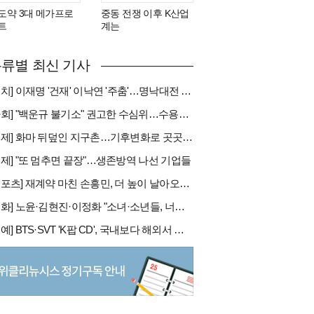
도약 3대 메가프로
중동 전쟁 이후 K산업
트
계는
류별 최신 기사
[정치] 이재명 '건재' 이낙연 '주춤'…명낙대전 불안한 휴전
[사회] "백운규 불기소" 권고한 수심위…수용땐 줄소송 피할듯
[국제] 화마 뒤덮인 지구촌…기후변화로 곳곳 대형 화재
경제] "또 멈추면 끝장"…생존방역 나선 기업들
[스포츠] 재계약 마친 손흥민, 더 높이 날아오를까
[문화] 노윤·김현진·이정화 "소녀·소년들, 너희는 혼자가 아니야"
[연예] BTS·SVT 'K팝 CD', 국내보다 해외서 더 팔린다 왜?