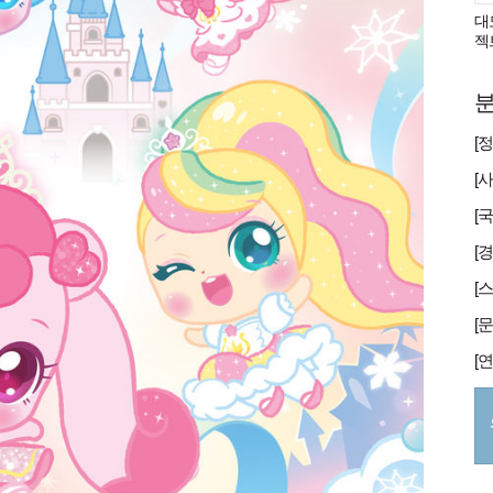
대
젝
분
[