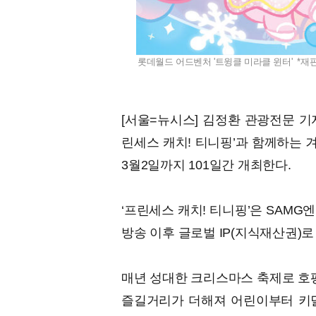
롯데월드 어드벤처 '트윙클 미라클 윈터' *재판
[서울=뉴시스] 김정환 관광전문 기
린세스 캐치! 티니핑’과 함께하는 겨
3월2일까지 101일간 개최한다.
‘프린세스 캐치! 티니핑’은 SAMG
방송 이후 글로벌 IP(지식재산권)로
매년 성대한 크리스마스 축제로 호평
즐길거리가 더해져 어린이부터 키덜트