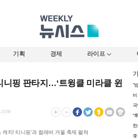
기획
경제
라이프
가
 티니핑 판타지…‘트윙클 미라클 윈
:23:59
 캐치! 티니핑’과 컬래버 겨울 축제 펼쳐