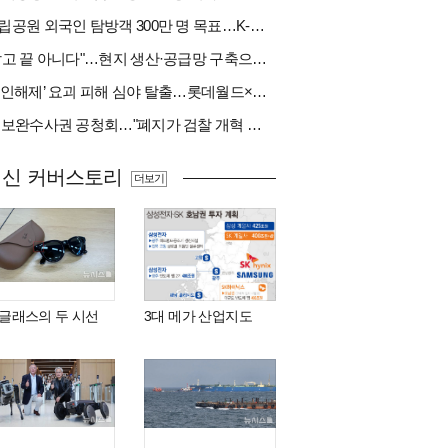
국립공원 외국인 탐방객 300만 명 목표…K-트레킹 키운다
"팔고 끝 아니다"…현지 생산·공급망 구축으로 글로벌 진입장벽 돌파[다시 나는 K방산②]
‘봉인해제’ 요괴 피해 심야 탈출…롯데월드×당근
與 보완수사권 공청회…"폐지가 검찰 개혁 아냐" vs "보완수사권은 전면 재수사권"(종합)
최신 커버스토리
더보기
I 글래스의 두 시선
3대 메가 산업지도