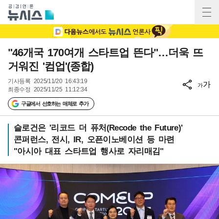
"46개국 170여개 스타트업 뜬다"…더욱 뜨
거워진 '컴업'(종합)
기사등록
2025/11/20 16:43:19
가
가
최종수정
2025/11/25 11:12:34
구글에서 선호하는 매체로 추가
슬로건은 '리코드 더 퓨처(Recode the Future)'
콘퍼런스, 전시, IR, 오픈이노베이션 등 마련
"아시아 대표 스타트업 행사로 자리매김"