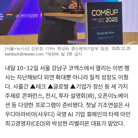
[서울=뉴시스] 강은정 기자= 한성숙 중소벤처기업부 장관. 2025.11.20.
eunduck@newsis.com
*재판매 및 DB 금지
내달 10~12일 서울 강남구 코엑스에서 열리는 이번 행
사는 지난해보다 외연 확대뿐 아니라 질적 성장도 이뤘
다. 사흘간 ▲테크 ▲글로벌 ▲기업가 정신 등 세 가지
주제로 콘퍼런스, 전시, 투자 설명회(IR), 오픈이노베이
션 등 다양한 프로그램이 준비됐다. 첫날 기조연설은 사
우디아라비아(사우디) 국영 AI 기업 휴메인의 타렉 아민
최고경영자(CEO)와 박성현 리벨리온 대표가 맡았다.