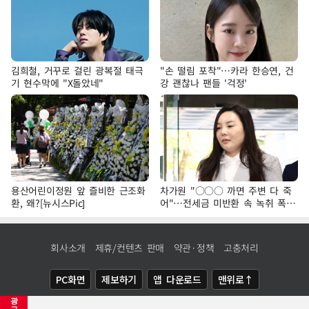
김희철, 거꾸로 걸린 광복절 태극
"손 떨림 포착"…카라 한승연, 건
기 현수막에 "X돌았네"
강 괜찮나 팬들 '걱정'
용산어린이정원 앞 즐비한 근조화
차가원 "○○○ 까면 주변 다 죽
환, 왜?[뉴시스Pic]
어"…전세금 미반환 속 녹취 폭로
파장
회사소개
제휴/컨텐츠 판매
약관·정책
고충처리
PC화면
제보하기
앱 다운로드
맨위로↑
광
COPYRIGHTⓒ
NEWSIS
ALL RIGHTS RESERVED.