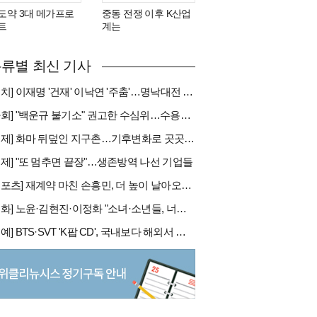
도약 3대 메가프로
중동 전쟁 이후 K산업
트
계는
류별 최신 기사
[정치] 이재명 '건재' 이낙연 '주춤'…명낙대전 불안한 휴전
[사회] "백운규 불기소" 권고한 수심위…수용땐 줄소송 피할듯
[국제] 화마 뒤덮인 지구촌…기후변화로 곳곳 대형 화재
경제] "또 멈추면 끝장"…생존방역 나선 기업들
[스포츠] 재계약 마친 손흥민, 더 높이 날아오를까
[문화] 노윤·김현진·이정화 "소녀·소년들, 너희는 혼자가 아니야"
[연예] BTS·SVT 'K팝 CD', 국내보다 해외서 더 팔린다 왜?