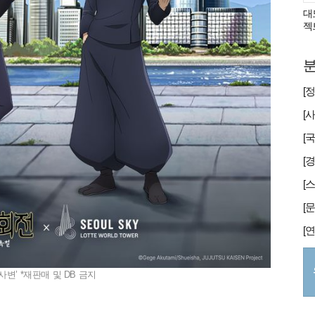
대
젝
분
[
사변’ *재판매 및 DB 금지