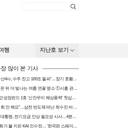
여행
지난호 보기
장 많이 본 기사
"방산4사, 수주 잔고 100조 돌파"…장기 호황기 들어섰다[다시 나는 K방산①]
비 온 뒤 더 빛나는 여름 연꽃 명소 ①시흥 관곡지
국민성장펀드 1호 '신안우이 해상풍력' 첫삽…바람소득 시동[하반기 에너지②]
“후회 안 해요”…삼전 반도체 떠난 최수진 바텐더의 ‘피어오름’[피플]
李 대통령, 전기요금 인상 필요성 시사…4분기엔 오를까
한화가 불 지핀 KAI 인수전… '한국판 스페이스X' 탄생 촉각[다시 나는 K방산③]