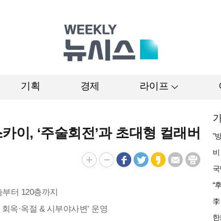
기획
경제
라이프
가
이, ‘주술회전’과 초대형 컬래버
층부터 120층까지
 회옥·옥절 & 시부야사변’ 운영