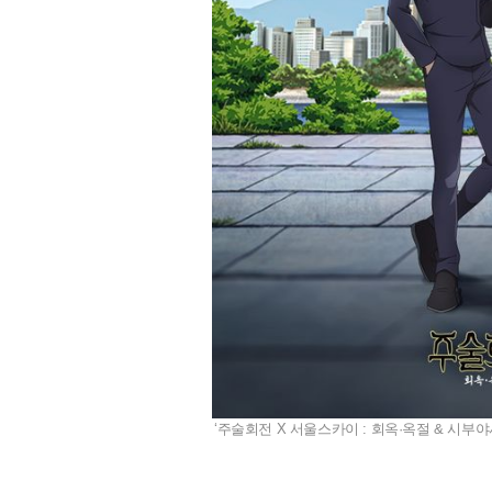
‘주술회전 X 서울스카이 : 회옥·옥절 & 시부야