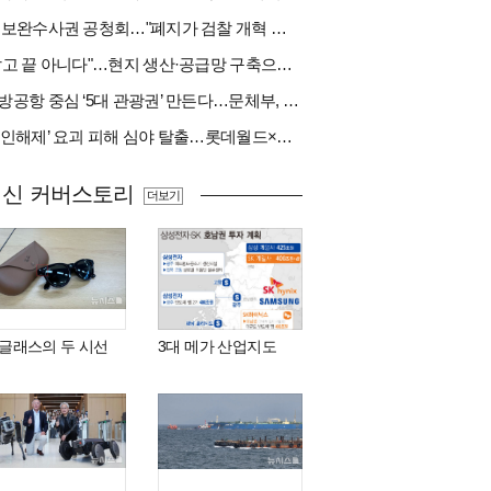
與 보완수사권 공청회…"폐지가 검찰 개혁 아냐" vs "보완수사권은 전면 재수사권"(종합)
"팔고 끝 아니다"…현지 생산·공급망 구축으로 글로벌 진입장벽 돌파[다시 나는 K방산②]
지방공항 중심 ‘5대 관광권’ 만든다…문체부, 수요조사 착수
‘봉인해제’ 요괴 피해 심야 탈출…롯데월드×당근
최신 커버스토리
더보기
I 글래스의 두 시선
3대 메가 산업지도