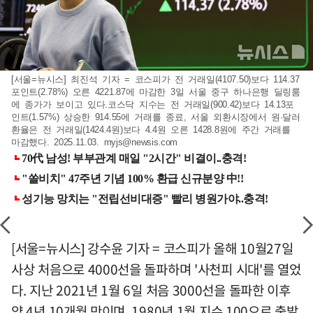
[서울=뉴시스] 최진석 기자 = 코스피가 전 거래일(4107.50)보다 114.37
포인트(2.78%) 오른 4221.87에 마감한 3일 서울 중구 하나은행 딜링룸
에 종가가 보이고 있다.코스닥 지수는 전 거래일(900.42)보다 14.13포
인트(1.57%) 상승한 914.55에 거래를 종료, 서울 외환시장에서 원·달러
환율은 전 거래일(1424.4원)보다 4.4원 오른 1428.8원에 주간 거래를
마감했다. 2025.11.03.
myjs@newsis.com
[서울=뉴시스] 강수윤 기자 = 코스피가 올해 10월27일
사상 처음으로 4000선을 돌파하며 '사천피 시대'를 열었
다. 지난 2021년 1월 6일 처음 3000선을 돌파한 이후
약 4년 10개월 만이며, 1980년 1월 지수 100으로 출발