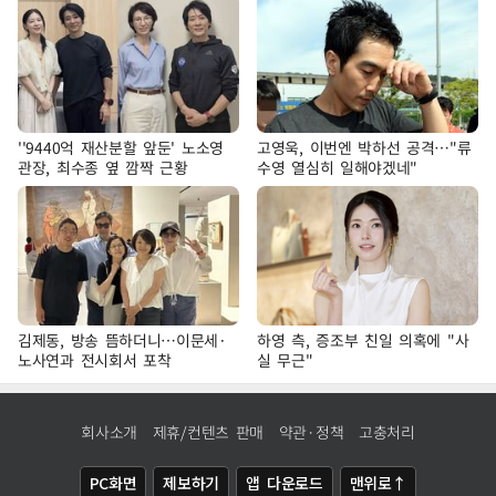
''9440억 재산분할 앞둔' 노소영
고영욱, 이번엔 박하선 공격…"류
관장, 최수종 옆 깜짝 근황
수영 열심히 일해야겠네"
김제동, 방송 뜸하더니…이문세·
하영 측, 증조부 친일 의혹에 "사
노사연과 전시회서 포착
실 무근"
회사소개
제휴/컨텐츠 판매
약관·정책
고충처리
PC화면
제보하기
앱 다운로드
맨위로↑