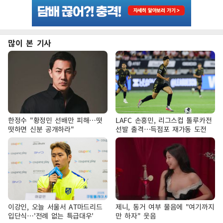
많이 본 기사
한정수 "황정민 선배만 피해…떳
LAFC 손흥민, 리그스컵 톨루카전
떳하면 신분 공개하라"
선발 출격…득점포 재가동 도전
이강인, 오늘 서울서 AT마드리드
제니, 동거 여부 물음에 "여기까지
입단식…'전례 없는 특급대우'
만 하자" 웃음