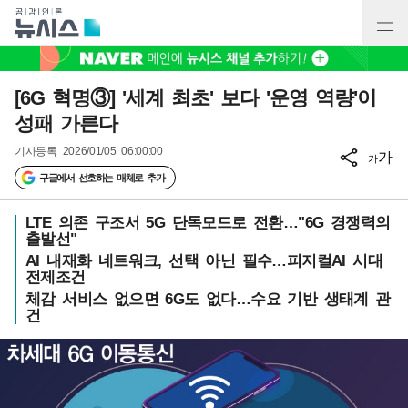
[6G 혁명③] '세계 최초' 보다 '운영 역량'이
성패 가른다
기사등록
2026/01/05 06:00:00
가
가
구글에서 선호하는 매체로 추가
LTE 의존 구조서 5G 단독모드로 전환…"6G 경쟁력의
출발선"
AI 내재화 네트워크, 선택 아닌 필수…피지컬AI 시대
전제조건
체감 서비스 없으면 6G도 없다…수요 기반 생태계 관
건