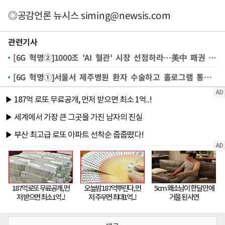
◎공감언론 뉴시스
siming@newsis.com
관련기사
[6G 혁명②]1000조 'AI 혈관' 시장 선점하라…美中 패권 경쟁
[6G 혁명①]서울서 제주병원 환자 수술하고 홀로그램 통화…'꿈의 통신' 시대 열린다