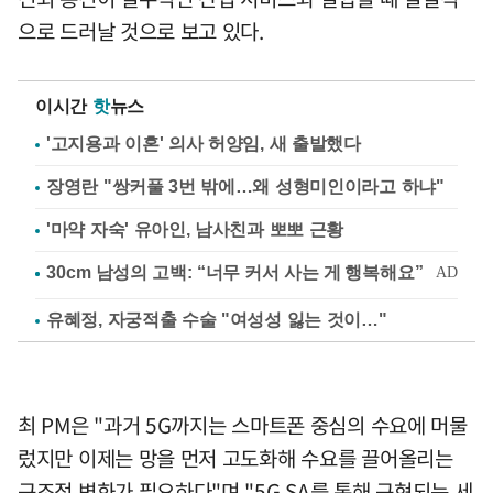
으로 드러날 것으로 보고 있다.
이시간
핫
뉴스
'고지용과 이혼' 의사 허양임, 새 출발했다
장영란 "쌍커풀 3번 밖에…왜 성형미인이라고 하냐"
'마약 자숙' 유아인, 남사친과 뽀뽀 근황
유혜정, 자궁적출 수술 "여성성 잃는 것이…"
최 PM은 "과거 5G까지는 스마트폰 중심의 수요에 머물
렀지만 이제는 망을 먼저 고도화해 수요를 끌어올리는
구조적 변화가 필요하다"며 "5G SA를 통해 구현되는 세