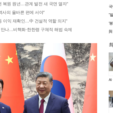
면 복원 원년…관계 발전 새 국면 열자"
역사의 올바른 편에 서야"
공동 이익 재확인…中 건설적 역할 의지"
모두 만나…비핵화·한한령 구체적 해법 숙제
A