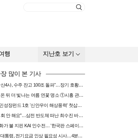
여행
지난호 보기
장 많이 본 기사
"방산4사, 수주 잔고 100조 돌파"…장기 호황기 들어섰다[다시 나는 K방산①]
비 온 뒤 더 빛나는 여름 연꽃 명소 ①시흥 관곡지
국민성장펀드 1호 '신안우이 해상풍력' 첫삽…바람소득 시동[하반기 에너지②]
“후회 안 해요”…삼전 반도체 떠난 최수진 바텐더의 ‘피어오름’[피플]
한화가 불 지핀 KAI 인수전… '한국판 스페이스X' 탄생 촉각[다시 나는 K방산③]
李 대통령, 전기요금 인상 필요성 시사…4분기엔 오를까