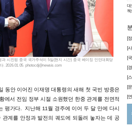
대
젝
분
령과 시진핑 중국 국가주석이 5일(현지 시간) 중국 베이징 인민대회당
026.01.05.
photocdj@newsis.com
[
 4일 동안 이어진 이재명 대통령의 새해 첫 국빈 방중은
황에서 전임 정부 시절 소원했던 한중 관계를 전면적
 평가다. 지난해 11월 경주에 이어 두 달 만에 다시
 관계를 안정과 발전의 궤도에 되돌려 놓자는 데 공