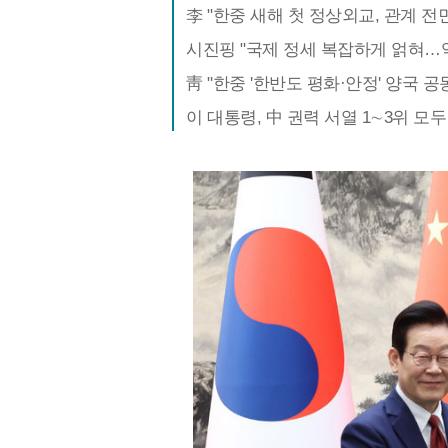
李 "한중 새해 첫 정상외교, 관계 전
시진핑 "국제 정세 복잡하게 얽혀…
靑 "한중 '한반도 평화·안정' 양국 
이 대통령, 中 권력 서열 1∼3위 