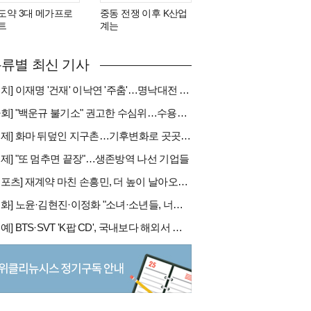
도약 3대 메가프로
중동 전쟁 이후 K산업
트
계는
류별 최신 기사
[정치] 이재명 '건재' 이낙연 '주춤'…명낙대전 불안한 휴전
[사회] "백운규 불기소" 권고한 수심위…수용땐 줄소송 피할듯
[국제] 화마 뒤덮인 지구촌…기후변화로 곳곳 대형 화재
경제] "또 멈추면 끝장"…생존방역 나선 기업들
[스포츠] 재계약 마친 손흥민, 더 높이 날아오를까
[문화] 노윤·김현진·이정화 "소녀·소년들, 너희는 혼자가 아니야"
[연예] BTS·SVT 'K팝 CD', 국내보다 해외서 더 팔린다 왜?