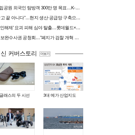
국립공원 외국인 탐방객 300만 명 목표…K-트레킹 키운다
"팔고 끝 아니다"…현지 생산·공급망 구축으로 글로벌 진입장벽 돌파[다시 나는 K방산②]
‘봉인해제’ 요괴 피해 심야 탈출…롯데월드×당근
與 보완수사권 공청회…"폐지가 검찰 개혁 아냐" vs "보완수사권은 전면 재수사권"(종합)
최신 커버스토리
더보기
I 글래스의 두 시선
3대 메가 산업지도