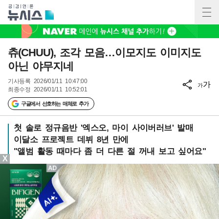
츄(CHUU), 조각 모음…이모지도 이미지도
아닌 야무지네
기사등록
2026/01/11 10:47:00
가
가
최종수정
2026/01/11 10:52:01
구글에서 선호하는 매체로 추가
첫 솔로 정규음반 '엑스오, 마이 사이버러브' 발매
이달소 프로젝트 데뷔 8년 만에
"앨범 활동 때마다 좀 더 다른 절 꺼내 보고 싶어요"
X