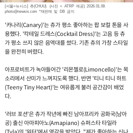
[서울=뉴시스] 츄(CHUU). (사진 = ATRP 제공) 2026.01.09.
photo@newsis.com
*재판매 및 DB 금지
'카나리(Canary)'는 츄가 평소 좋아하는 팝 보컬 톤을 사
용했다. '칵테일 드레스(Cocktail Dress)'는 고음 등 츄
가 평소 쓰지 않은 음역대를 썼다. 기존 츄의 가창 스타일
을 완전히 버렸다.
아프로비트가 녹아들어간 '리몬첼로(Limoncello)'는 목
소리에서 산미가 느껴지도록 했다. 반면 '티니 티니 하트
(Teeny Tiny Heart)'는 여유롭게 불러 공간감이 배었
다.
'러브 포션'은 츄가 작년에 빠진 남아프리카 공화국(남아
공) 출신 아마피아노(Amapiano) 슈퍼스타 타일라
(Tyla)의 '워터'에서 영감을 받았다. "제가 좋아하는 신나