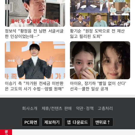
정보석 "황정음 전 남편 서글서글
황기순 "원정 도박으로 전 재산
한 인상이었는데…"
잃고 필리핀 도피"
이승기 측 "차가원 전세금 미반환
아이유, 장기하 '별일 없이 산다'
은 고도의 사기 수법…엄벌 원해"
선곡…쿨한 일상 공개
회사소개
제휴/컨텐츠 판매
약관·정책
고충처리
PC화면
제보하기
앱 다운로드
맨위로↑
광
COPYRIGHTⓒ
NEWSIS
ALL RIGHTS RESERVED.