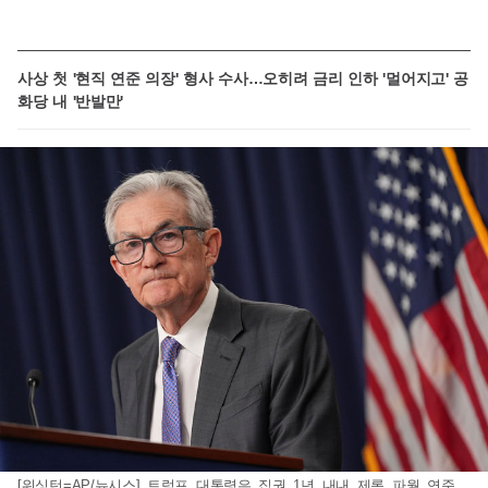
사상 첫 '현직 연준 의장' 형사 수사…오히려 금리 인하 '멀어지고' 공
화당 내 '반발만'
[워싱턴=AP/뉴시스] 트럼프 대통령은 집권 1년 내내 제롬 파월 연준