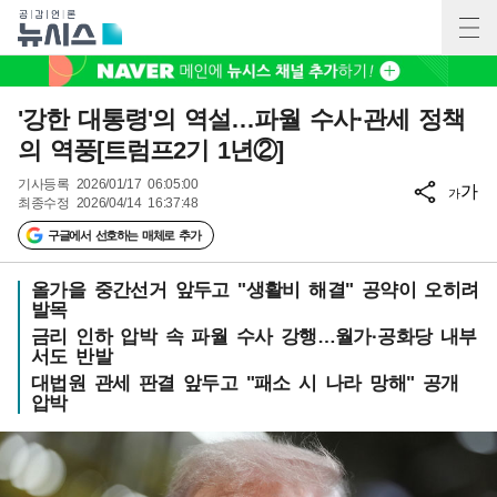
'강한 대통령'의 역설…파월 수사·관세 정책
의 역풍[트럼프2기 1년②]
기사등록
2026/01/17 06:05:00
가
가
최종수정
2026/04/14 16:37:48
구글에서 선호하는 매체로 추가
올가을 중간선거 앞두고 "생활비 해결" 공약이 오히려
발목
금리 인하 압박 속 파월 수사 강행…월가·공화당 내부
서도 반발
대법원 관세 판결 앞두고 "패소 시 나라 망해" 공개
압박