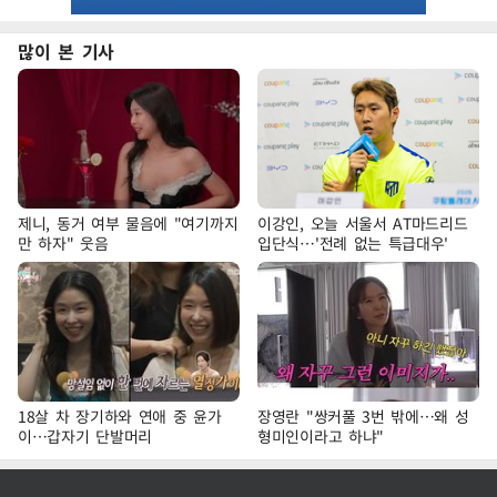
많이 본 기사
제니, 동거 여부 물음에 "여기까지
이강인, 오늘 서울서 AT마드리드
만 하자" 웃음
입단식…'전례 없는 특급대우'
18살 차 장기하와 연애 중 윤가
장영란 "쌍커풀 3번 밖에…왜 성
이…갑자기 단발머리
형미인이라고 하냐"