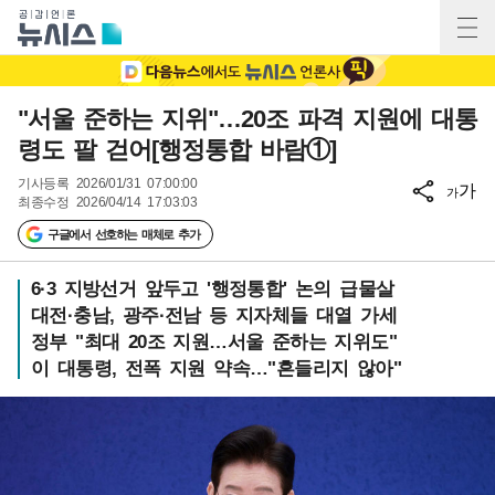
"서울 준하는 지위"…20조 파격 지원에 대통
령도 팔 걷어[행정통합 바람①]
기사등록
2026/01/31 07:00:00
가
가
최종수정
2026/04/14 17:03:03
구글에서 선호하는 매체로 추가
6·3 지방선거 앞두고 '행정통합' 논의 급물살
대전·충남, 광주·전남 등 지자체들 대열 가세
정부 "최대 20조 지원…서울 준하는 지위도"
이 대통령, 전폭 지원 약속…"흔들리지 않아"