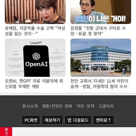
유혜정, 자궁적출 수술 고백 "여성
김정렬 "친형 군대서 구타로 사
성을 잃는 것이…"
망…유골 못 찾아"
오픈AI, 챗GPT 무료 이용자에 최
천안 교회서 지내던 11세 어린이
신모델 무제한 개방
숨져…경찰, 아동학대 혐의 수사
회사소개
제휴/컨텐츠 판매
약관·정책
고충처리
PC화면
제보하기
앱 다운로드
맨위로↑
광
COPYRIGHTⓒ
NEWSIS
ALL RIGHTS RESERVED.
고