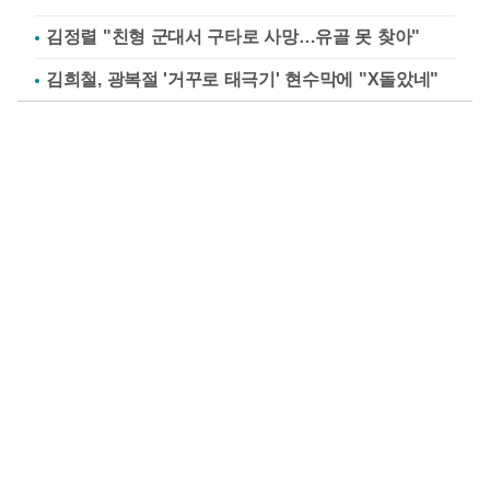
김정렬 "친형 군대서 구타로 사망…유골 못 찾아"
김희철, 광복절 '거꾸로 태극기' 현수막에 "X돌았네"