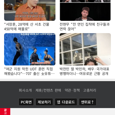
"서장훈, 28억에 산 서초 건물
전현무 "전 연인 집착에 친구들과
450억에 매물로"
연락 끊어"
"여군 지원 막힌 UDT 훈련 직접
박찬민 딸 박민하, 배우·국가대표
해봤습니다"…707 출신 女유튜버
병행하더니…여유로운 근황 공개
'완벽 소화'
회사소개
제휴/컨텐츠 판매
약관·정책
고충처리
PC화면
제보하기
앱 다운로드
맨위로↑
광
COPYRIGHTⓒ
NEWSIS
ALL RIGHTS RESERVED.
고