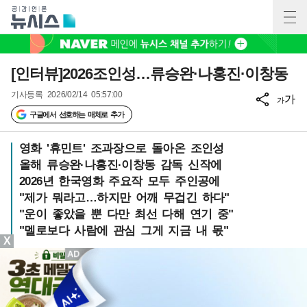
[인터뷰]2026조인성…류승완·나홍진·이창동
기사등록
2026/02/14 05:57:00
가
가
구글에서 선호하는 매체로 추가
영화 '휴민트' 조과장으로 돌아온 조인성
올해 류승완·나홍진·이창동 감독 신작에
2026년 한국영화 주요작 모두 주인공에
"제가 뭐라고…하지만 어깨 무겁긴 하다"
"운이 좋았을 뿐 다만 최선 다해 연기 중"
"멜로보다 사람에 관심 그게 지금 내 몫"
X