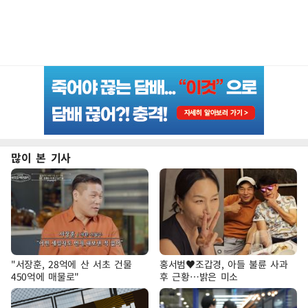
많이 본 기사
"서장훈, 28억에 산 서초 건물
홍서범♥조갑경, 아들 불륜 사과
450억에 매물로"
후 근황…밝은 미소