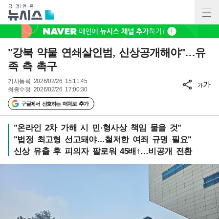
"강북 약물 연쇄살인범, 신상공개해야"…유
족 측 촉구
기사등록
2026/02/26 15:11:45
가
가
최종수정
2026/02/26 17:00:30
구글에서 선호하는 매체로 추가
"온라인 2차 가해 시 민·형사상 책임 물을 것"
"법정 최고형 선고돼야…철저한 여죄 규명 필요"
신상 유출 후 피의자 팔로워 45배↑…비공개 전환