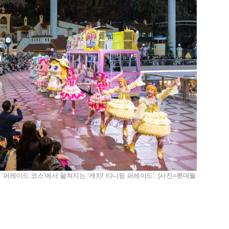
‘퍼레이드 코스’에서 펼쳐지는 ‘캐치! 티니핑 퍼레이드’. (사진=롯데월