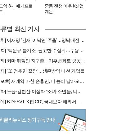
도약 3대 메가프로
중동 전쟁 이후 K산업
트
계는
류별 최신 기사
[정치] 이재명 '건재' 이낙연 '주춤'…명낙대전 불안한 휴전
[사회] "백운규 불기소" 권고한 수심위…수용땐 줄소송 피할듯
[국제] 화마 뒤덮인 지구촌…기후변화로 곳곳 대형 화재
경제] "또 멈추면 끝장"…생존방역 나선 기업들
[스포츠] 재계약 마친 손흥민, 더 높이 날아오를까
[문화] 노윤·김현진·이정화 "소녀·소년들, 너희는 혼자가 아니야"
[연예] BTS·SVT 'K팝 CD', 국내보다 해외서 더 팔린다 왜?