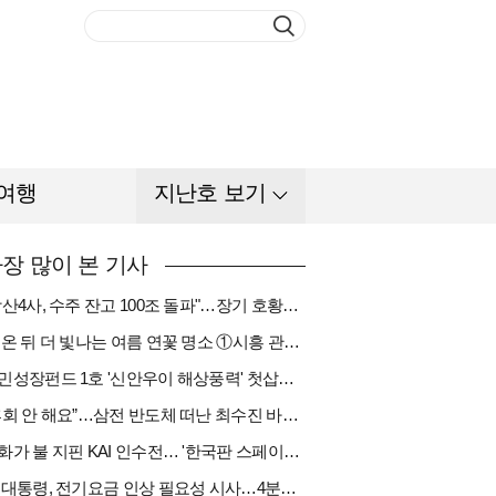
여행
지난호 보기
장 많이 본 기사
"방산4사, 수주 잔고 100조 돌파"…장기 호황기 들어섰다[다시 나는 K방산①]
비 온 뒤 더 빛나는 여름 연꽃 명소 ①시흥 관곡지
국민성장펀드 1호 '신안우이 해상풍력' 첫삽…바람소득 시동[하반기 에너지②]
“후회 안 해요”…삼전 반도체 떠난 최수진 바텐더의 ‘피어오름’[피플]
한화가 불 지핀 KAI 인수전… '한국판 스페이스X' 탄생 촉각[다시 나는 K방산③]
李 대통령, 전기요금 인상 필요성 시사…4분기엔 오를까