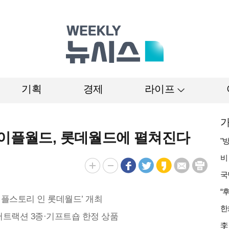
기획
경제
라이프
가
메이플월드, 롯데월드에 펼쳐진다
메이플스토리 인 롯데월드’ 개최
 어트랙션 3종·기프트숍 한정 상품