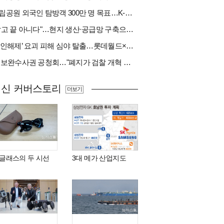
국립공원 외국인 탐방객 300만 명 목표…K-트레킹 키운다
"팔고 끝 아니다"…현지 생산·공급망 구축으로 글로벌 진입장벽 돌파[다시 나는 K방산②]
‘봉인해제’ 요괴 피해 심야 탈출…롯데월드×당근
與 보완수사권 공청회…"폐지가 검찰 개혁 아냐" vs "보완수사권은 전면 재수사권"(종합)
최신 커버스토리
더보기
I 글래스의 두 시선
3대 메가 산업지도