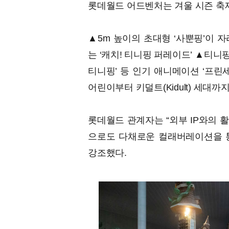
롯데월드 어드벤처는 겨울 시즌 축제
▲5m 높이의 초대형 ‘사뿐핑’이 
는 ‘캐치! 티니핑 퍼레이드’ ▲티니
티니핑’ 등 인기 애니메이션 ‘프린
어린이부터 키덜트(Kidult) 세대까
롯데월드 관계자는 “외부 IP와의 
으로도 다채로운 컬래버레이션을 
강조했다.