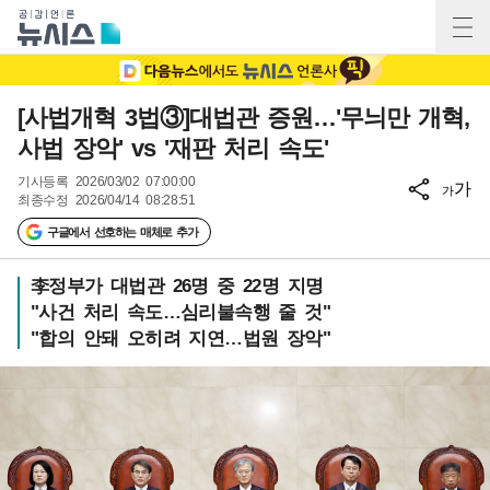
[사법개혁 3법③]대법관 증원…'무늬만 개혁,
사법 장악' vs '재판 처리 속도'
기사등록
2026/03/02 07:00:00
가
가
최종수정
2026/04/14 08:28:51
구글에서 선호하는 매체로 추가
李정부가 대법관 26명 중 22명 지명
"사건 처리 속도…심리불속행 줄 것"
"합의 안돼 오히려 지연…법원 장악"