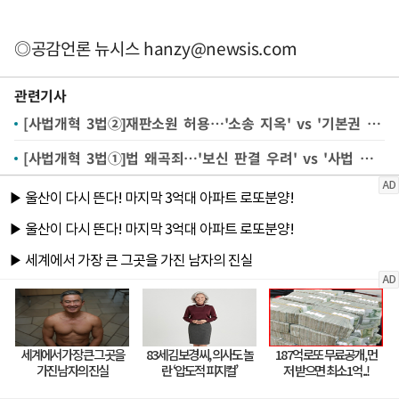
◎공감언론 뉴시스
hanzy@newsis.com
관련기사
[사법개혁 3법②]재판소원 허용…'소송 지옥' vs '기본권 구제'
[사법개혁 3법①]법 왜곡죄…'보신 판결 우려' vs '사법 불신 해소'