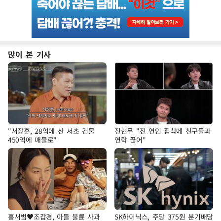
많이 본 기사
"서장훈, 28억에 산 서초 건물
전현무 "전 연인 집착에 친구들과
450억에 매물로"
연락 끊어"
홍서범♥조갑경, 아들 불륜 사과
SK하이닉스, 주당 375원 분기배당