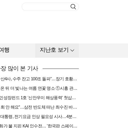
여행
지난호 보기
장 많이 본 기사
"방산4사, 수주 잔고 100조 돌파"…장기 호황기 들어섰다[다시 나는 K방산①]
비 온 뒤 더 빛나는 여름 연꽃 명소 ①시흥 관곡지
국민성장펀드 1호 '신안우이 해상풍력' 첫삽…바람소득 시동[하반기 에너지②]
“후회 안 해요”…삼전 반도체 떠난 최수진 바텐더의 ‘피어오름’[피플]
李 대통령, 전기요금 인상 필요성 시사…4분기엔 오를까
한화가 불 지핀 KAI 인수전… '한국판 스페이스X' 탄생 촉각[다시 나는 K방산③]