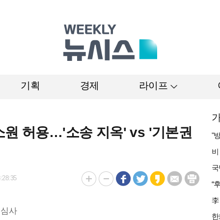
기획
경제
라이프
가
원 허용…'소송 지옥' vs '기본권
:28:35
 심사