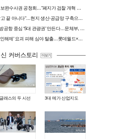
與 보완수사권 공청회…"폐지가 검찰 개혁 아냐" vs "보완수사권은 전면 재수사권"(종합)
"팔고 끝 아니다"…현지 생산·공급망 구축으로 글로벌 진입장벽 돌파[다시 나는 K방산②]
지방공항 중심 ‘5대 관광권’ 만든다…문체부, 수요조사 착수
‘봉인해제’ 요괴 피해 심야 탈출…롯데월드×당근
최신 커버스토리
더보기
I 글래스의 두 시선
3대 메가 산업지도