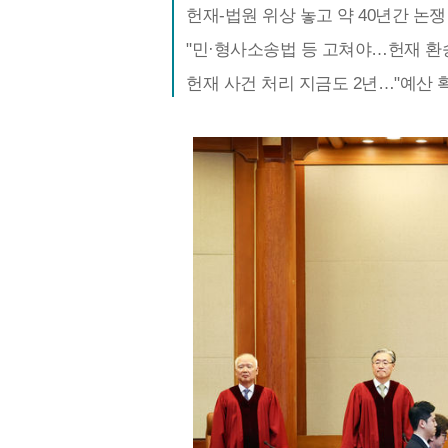
헌재-법원 위상 놓고 약 40년간 논
"민·형사소송법 등 고쳐야…헌재 환
헌재 사건 처리 지금도 2년…"예산 