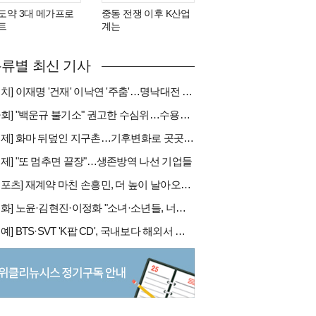
도약 3대 메가프로
중동 전쟁 이후 K산업
트
계는
류별 최신 기사
[정치] 이재명 '건재' 이낙연 '주춤'…명낙대전 불안한 휴전
[사회] "백운규 불기소" 권고한 수심위…수용땐 줄소송 피할듯
[국제] 화마 뒤덮인 지구촌…기후변화로 곳곳 대형 화재
경제] "또 멈추면 끝장"…생존방역 나선 기업들
[스포츠] 재계약 마친 손흥민, 더 높이 날아오를까
[문화] 노윤·김현진·이정화 "소녀·소년들, 너희는 혼자가 아니야"
[연예] BTS·SVT 'K팝 CD', 국내보다 해외서 더 팔린다 왜?