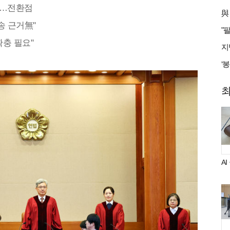
쟁…전환점
송 근거無"
확충 필요"
A