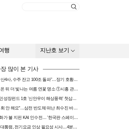
여행
지난호 보기
장 많이 본 기사
"방산4사, 수주 잔고 100조 돌파"…장기 호황기 들어섰다[다시 나는 K방산①]
비 온 뒤 더 빛나는 여름 연꽃 명소 ①시흥 관곡지
국민성장펀드 1호 '신안우이 해상풍력' 첫삽…바람소득 시동[하반기 에너지②]
“후회 안 해요”…삼전 반도체 떠난 최수진 바텐더의 ‘피어오름’[피플]
한화가 불 지핀 KAI 인수전… '한국판 스페이스X' 탄생 촉각[다시 나는 K방산③]
李 대통령, 전기요금 인상 필요성 시사…4분기엔 오를까