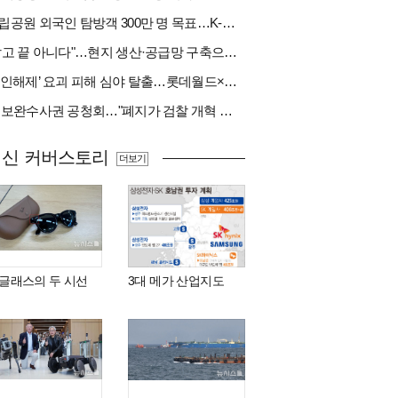
국립공원 외국인 탐방객 300만 명 목표…K-트레킹 키운다
"팔고 끝 아니다"…현지 생산·공급망 구축으로 글로벌 진입장벽 돌파[다시 나는 K방산②]
‘봉인해제’ 요괴 피해 심야 탈출…롯데월드×당근
與 보완수사권 공청회…"폐지가 검찰 개혁 아냐" vs "보완수사권은 전면 재수사권"(종합)
최신 커버스토리
더보기
I 글래스의 두 시선
3대 메가 산업지도