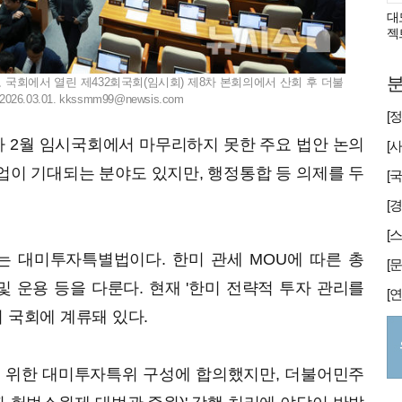
대
젝
분
도 국회에서 열린 제432회국회(임시회) 제8차 본회의에서 산회 후 더불
6.03.01.
kkssmm99@newsis.com
야가 2월 임시국회에서 마무리하지 못한 주요 법안 논의
협업이 기대되는 분야도 있지만, 행정통합 등 의제를 두
[
는 대미투자특별법이다. 한미 관세 MOU에 따른 총
 및 운용 등을 다룬다. 현재 '한미 전략적 투자 관리를
 국회에 계류돼 있다.
를 위한 대미투자특위 구성에 합의했지만, 더불어민주