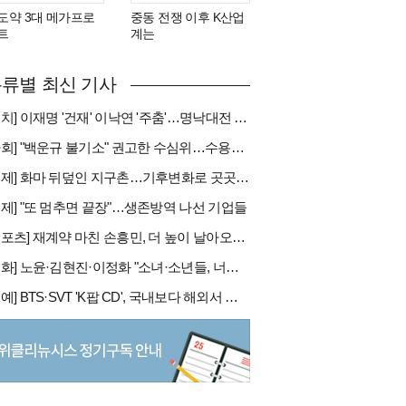
도약 3대 메가프로
중동 전쟁 이후 K산업
트
계는
류별 최신 기사
[정치] 이재명 '건재' 이낙연 '주춤'…명낙대전 불안한 휴전
[사회] "백운규 불기소" 권고한 수심위…수용땐 줄소송 피할듯
[국제] 화마 뒤덮인 지구촌…기후변화로 곳곳 대형 화재
경제] "또 멈추면 끝장"…생존방역 나선 기업들
[스포츠] 재계약 마친 손흥민, 더 높이 날아오를까
[문화] 노윤·김현진·이정화 "소녀·소년들, 너희는 혼자가 아니야"
[연예] BTS·SVT 'K팝 CD', 국내보다 해외서 더 팔린다 왜?