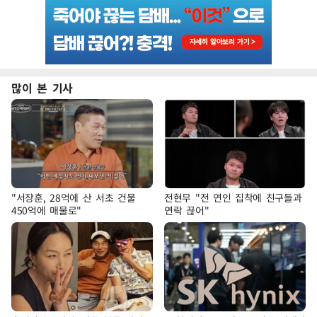
많이 본 기사
"서장훈, 28억에 산 서초 건물
전현무 "전 연인 집착에 친구들과
450억에 매물로"
연락 끊어"