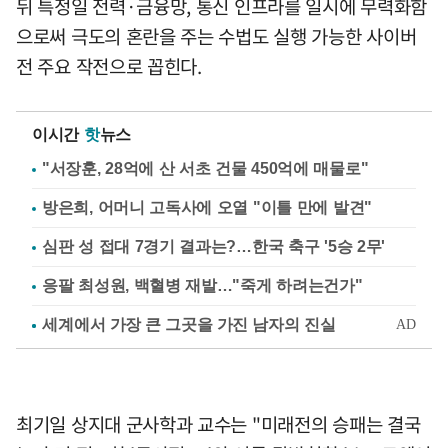
뒤 특정일 전력·금융망, 통신 인프라를 일시에 무력화함
으로써 극도의 혼란을 주는 수법도 실행 가능한 사이버
전 주요 작전으로 꼽힌다.
이시간
핫
뉴스
"서장훈, 28억에 산 서초 건물 450억에 매물로"
방은희, 어머니 고독사에 오열 "이틀 만에 발견"
심판 성 접대 7경기 결과는?…한국 축구 '5승 2무'
응팔 최성원, 백혈병 재발…"죽게 하려는건가"
최기일 상지대 군사학과 교수는 "미래전의 승패는 결국