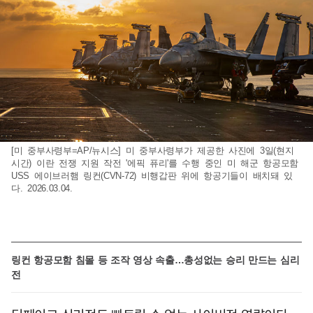
[미 중부사령부=AP/뉴시스] 미 중부사령부가 제공한 사진에 3일(현지
시간) 이란 전쟁 지원 작전 '에픽 퓨리'를 수행 중인 미 해군 항공모함
USS 에이브러햄 링컨(CVN-72) 비행갑판 위에 항공기들이 배치돼 있
다. 2026.03.04.
링컨 항공모함 침몰 등 조작 영상 속출…총성없는 승리 만드는 심리
전