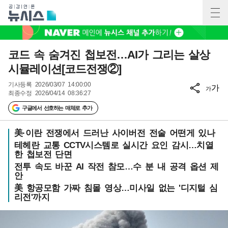
코드 속 숨겨진 첩보전…AI가 그리는 살상
시뮬레이션[코드전쟁②]
기사등록
2026/03/07 14:00:00
가
가
최종수정
2026/04/14 08:36:27
구글에서 선호하는 매체로 추가
美·이란 전쟁에서 드러난 사이버전 전술 어떤게 있나
테헤란 교통 CCTV시스템로 실시간 요인 감시…치열
한 첩보전 단면
전투 속도 바꾼 AI 작전 참모…수 분 내 공격 옵션 제
안
美 항공모함 가짜 침몰 영상…미사일 없는 '디지털 심
리전'까지