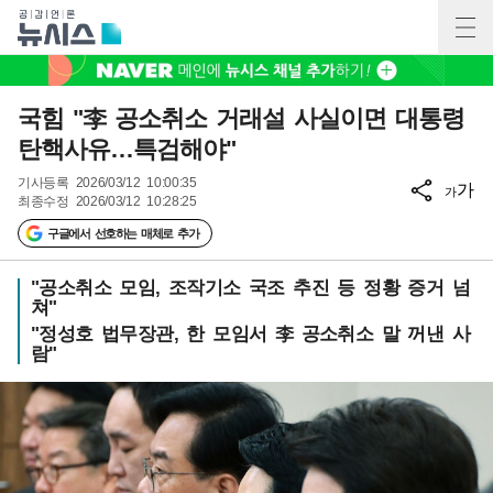
국힘 "李 공소취소 거래설 사실이면 대통령
탄핵사유…특검해야"
기사등록
2026/03/12 10:00:35
가
가
최종수정
2026/03/12 10:28:25
구글에서 선호하는 매체로 추가
"공소취소 모임, 조작기소 국조 추진 등 정황 증거 넘
쳐"
"정성호 법무장관, 한 모임서 李 공소취소 말 꺼낸 사
람"