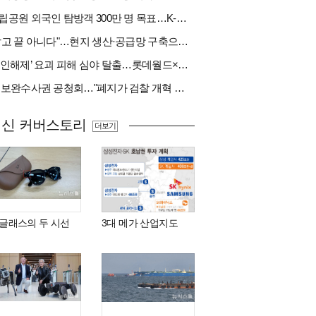
국립공원 외국인 탐방객 300만 명 목표…K-트레킹 키운다
"팔고 끝 아니다"…현지 생산·공급망 구축으로 글로벌 진입장벽 돌파[다시 나는 K방산②]
‘봉인해제’ 요괴 피해 심야 탈출…롯데월드×당근
與 보완수사권 공청회…"폐지가 검찰 개혁 아냐" vs "보완수사권은 전면 재수사권"(종합)
최신 커버스토리
더보기
I 글래스의 두 시선
3대 메가 산업지도