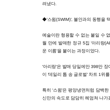
려냈다.
◆'스윔(SWIM)', 불안과의 동행을
예술이란 형용할 수 없는 붙일 수 
월 만에 발매한 정규 5집 '아리랑(A
운 이름'을 붙이는 과정이었다.
'아리랑'은 발매 당일에만 398만 
이 '데일리 톱 송 글로벌' 차트 1위를
특히 '스윔'은 평양냉면처럼 담백한
신만의 속도로 담담히 헤엄쳐 나가