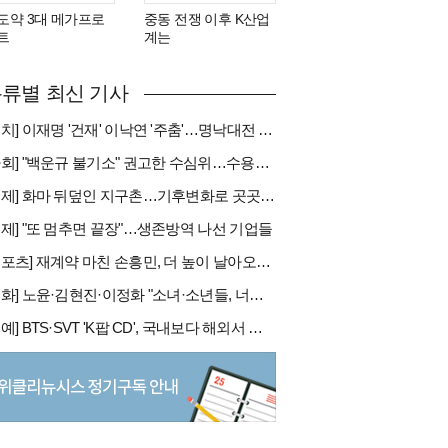
도약 3대 메가프로
중동 전쟁 이후 K산업
트
계는
류별 최신 기사
[정치] 이재명 '건재' 이낙연 '주춤'…명낙대전 불안한 휴전
[사회] "백운규 불기소" 권고한 수심위…수용땐 줄소송 피할듯
[국제] 화마 뒤덮인 지구촌…기후변화로 곳곳 대형 화재
경제] "또 멈추면 끝장"…생존방역 나선 기업들
[스포츠] 재계약 마친 손흥민, 더 높이 날아오를까
[문화] 노윤·김현진·이정화 "소녀·소년들, 너희는 혼자가 아니야"
[연예] BTS·SVT 'K팝 CD', 국내보다 해외서 더 팔린다 왜?