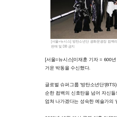
[서울=뉴시스] 방탄소년단 광화문광장 컴백라이브.
판매 및 DB 금지
[서울=뉴시스]이재훈 기자 = 600
거운 박동을 수신했다.
글로벌 슈퍼그룹 '방탄소년단'(BTS)
순한 컴백의 신호탄을 넘어 자신들
엄쳐 나가겠다는 성숙한 예술가의 '