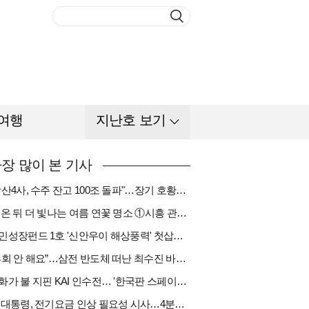
여행
지난호 보기
장 많이 본 기사
"방산4사, 수주 잔고 100조 돌파"…장기 호황기 들어섰다[다시 나는 K방산①]
비 온 뒤 더 빛나는 여름 연꽃 명소 ①시흥 관곡지
국민성장펀드 1호 '신안우이 해상풍력' 첫삽…바람소득 시동[하반기 에너지②]
“후회 안 해요”…삼전 반도체 떠난 최수진 바텐더의 ‘피어오름’[피플]
한화가 불 지핀 KAI 인수전… '한국판 스페이스X' 탄생 촉각[다시 나는 K방산③]
李 대통령, 전기요금 인상 필요성 시사…4분기엔 오를까