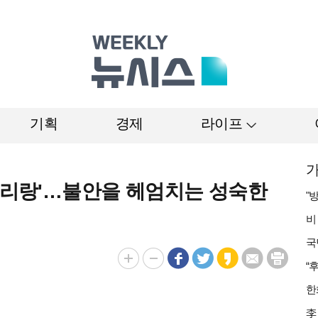
기획
경제
라이프
가
'아리랑'…불안을 헤엄치는 성숙한