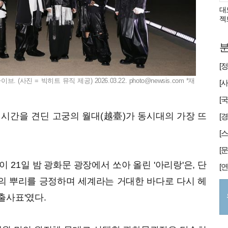
대
젝
분
 (사진 = 빅히트 뮤직 제공) 2026.03.22.
photo@newsis.com
*재
년 시간을 견딘 고궁의 월대(越臺)가 동시대의 가장 뜨
[
이 21일 밤 광화문 광장에서 쏘아 올린 '아리랑'은, 단
의 뿌리를 긍정하며 세계라는 거대한 바다로 다시 헤
출사표'였다.