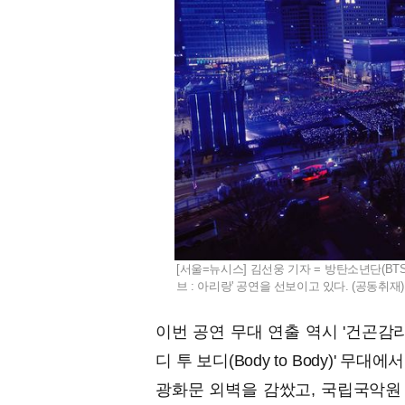
[서울=뉴시스] 김선웅 기자 = 방탄소년단(BT
브 : 아리랑' 공연을 선보이고 있다. (공동취재) 20
이번 공연 무대 연출 역시 '건곤감
디 투 보디(Body to Body)'
광화문 외벽을 감쌌고, 국립국악원