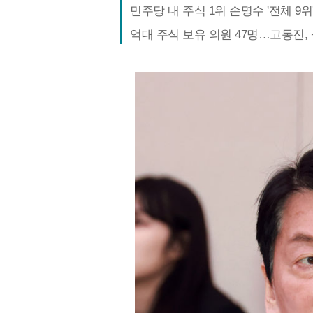
민주당 내 주식 1위 손명수 '전체 9위'
억대 주식 보유 의원 47명…고동진,