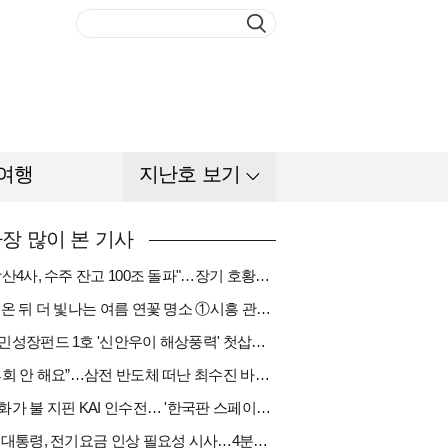
여행
지난호 보기
장 많이 본 기사
"방산4사, 수주 잔고 100조 돌파"…장기 호황기 들어섰다[다시 나는 K방산①]
비 온 뒤 더 빛나는 여름 연꽃 명소 ①시흥 관곡지
국민성장펀드 1호 '신안우이 해상풍력' 첫삽…바람소득 시동[하반기 에너지②]
“후회 안 해요”…삼전 반도체 떠난 최수진 바텐더의 ‘피어오름’[피플]
한화가 불 지핀 KAI 인수전… '한국판 스페이스X' 탄생 촉각[다시 나는 K방산③]
李 대통령, 전기요금 인상 필요성 시사…4분기엔 오를까