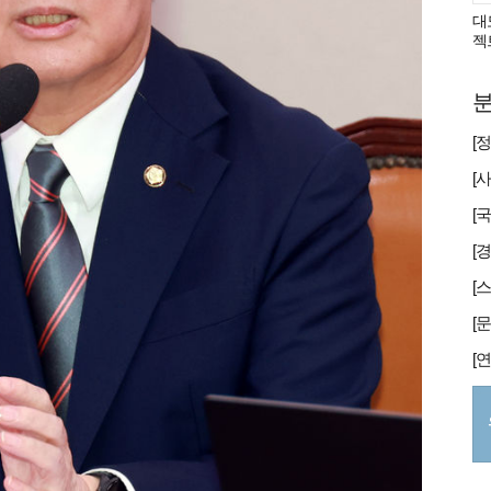
대
젝
분
[