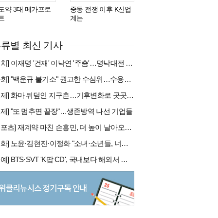
도약 3대 메가프로
중동 전쟁 이후 K산업
트
계는
류별 최신 기사
[정치] 이재명 '건재' 이낙연 '주춤'…명낙대전 불안한 휴전
[사회] "백운규 불기소" 권고한 수심위…수용땐 줄소송 피할듯
[국제] 화마 뒤덮인 지구촌…기후변화로 곳곳 대형 화재
경제] "또 멈추면 끝장"…생존방역 나선 기업들
[스포츠] 재계약 마친 손흥민, 더 높이 날아오를까
[문화] 노윤·김현진·이정화 "소녀·소년들, 너희는 혼자가 아니야"
[연예] BTS·SVT 'K팝 CD', 국내보다 해외서 더 팔린다 왜?