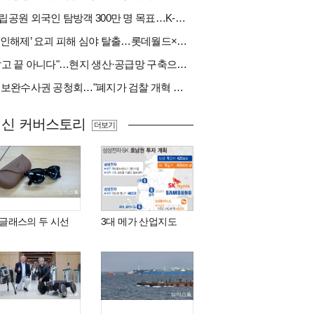
국립공원 외국인 탐방객 300만 명 목표…K-트레킹 키운다
‘봉인해제’ 요괴 피해 심야 탈출…롯데월드×당근
"팔고 끝 아니다"…현지 생산·공급망 구축으로 글로벌 진입장벽 돌파[다시 나는 K방산②]
與 보완수사권 공청회…"폐지가 검찰 개혁 아냐" vs "보완수사권은 전면 재수사권"(종합)
최신 커버스토리
더보기
I 글래스의 두 시선
3대 메가 산업지도