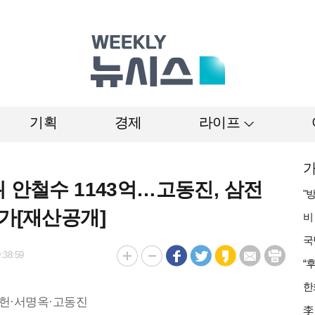
기획
경제
라이프
가
 안철수 1143억…고동진, 삼전
증가[재산공개]
:38:59
헌·서명옥·고동진